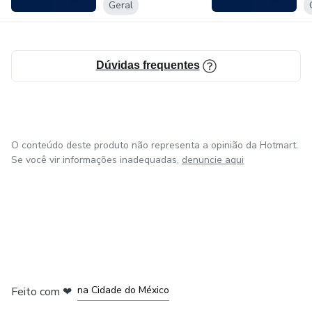
Geral
Dúvidas frequentes
O conteúdo deste produto não representa a opinião da Hotmart.
Se você vir informações inadequadas,
denuncie aqui
em Bogotá
em Amsterdam
em Madrid
na Cidade do México
Feito com
❤
em Belo Horizonte