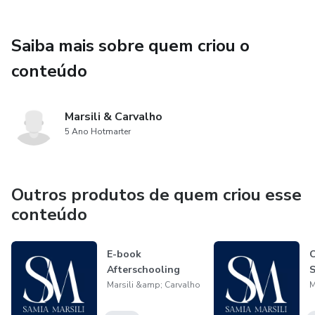
Familiar te oferece uma base sólida para fazer da sua
família um vetor de transformação no mundo.
Saiba mais sobre quem criou o
conteúdo
Marsili & Carvalho
5 Ano Hotmarter
Outros produtos de quem criou esse
conteúdo
E-book
C
Afterschooling
S
Marsili &amp; Carvalho
M