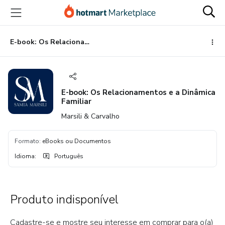
Ir
Ir
Ir
para
para
para
o
o
o
conteúdo
pagamento
rodapé
E-book: Os Relacionamentos e a Dinâmica Familiar
principal
E-book: Os Relacionamentos e a Dinâmica
Familiar
Marsili & Carvalho
Formato
:
eBooks ou Documentos
Idioma
:
Português
Produto indisponível
Cadastre-se e mostre seu interesse em comprar para o(a)