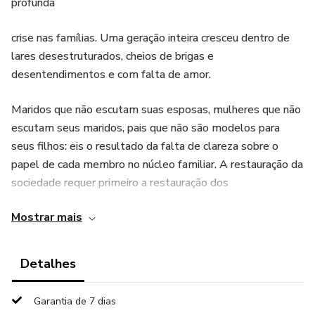
profunda
crise nas famílias. Uma geração inteira cresceu dentro de
lares desestruturados, cheios de brigas e
desentendimentos e com falta de amor.
Maridos que não escutam suas esposas, mulheres que não
escutam seus maridos, pais que não são modelos para
seus filhos: eis o resultado da falta de clareza sobre o
papel de cada membro no núcleo familiar. A restauração da
sociedade requer primeiro a restauração dos
relacionamentos nas famílias. Acredite: o seu lar não
Mostrar mais
precisa seguir o caminho sinuoso que a maioria das famílias
segue. Para isso, aprender a se relacionar com seu cônjuge
e com os seus filhos é o primeiro passo rumo à paz na sua
Detalhes
casa. Assim, a sua família será um ambiente fecundo para a
formação de pessoas íntegras. Para te ajudar nesta nobre
Garantia de 7 dias
missão, o e-book Os Relacionamentos e a Dinâmica