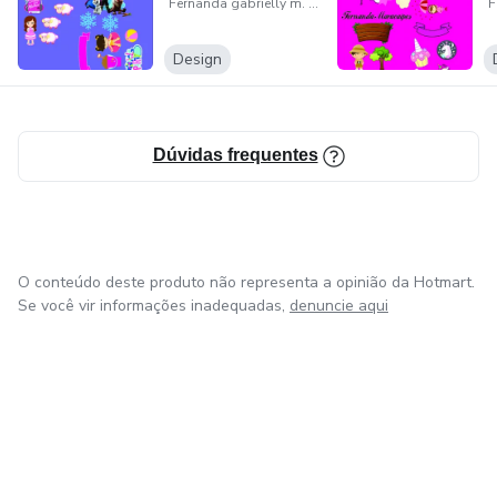
Fernanda gabrielly m. cardoso
Design
Dúvidas frequentes
O conteúdo deste produto não representa a opinião da Hotmart.
Se você vir informações inadequadas,
denuncie aqui
em Amsterdam
em Madrid