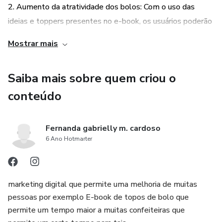
2. Aumento da atratividade dos bolos: Com o uso das
ideias e toppers presentes no e-book, os usuários poderão
deixar seus bolos mais atraentes e visualmente
Mostrar mais
impactantes. Isso é essencial para conquistar a atenção e o
interesse dos clientes, tornando seus produtos mais
Saiba mais sobre quem criou o
desejáveis e aumentando as chances de vendas. Além
disso, a criatividade na decoração dos bolos pode ajudar a
conteúdo
destacar o negócio em um mercado competitivo, atraindo
mais clientes e gerando maior reconhecimento da marca.
Fernanda gabrielly m. cardoso
6 Ano Hotmarter
marketing digital que permite uma melhoria de muitas
pessoas por exemplo E-book de topos de bolo que
permite um tempo maior a muitas confeiteiras que