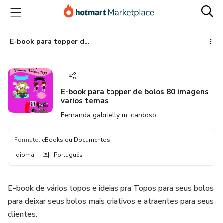
Ir
Ir
Ir
para
para
para
o
o
o
conteúdo
pagamento
rodapé
E-book para topper de bolos 80 imagens varios temas
principal
E-book para topper de bolos 80 imagens
varios temas
Fernanda gabrielly m. cardoso
Formato
:
eBooks ou Documentos
Idioma
:
Português
E-book de vários topos e ideias pra Topos para seus bolos
para deixar seus bolos mais criativos e atraentes para seus
clientes.