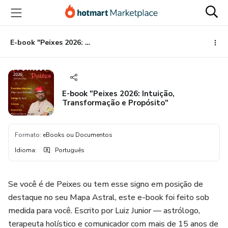
Ir
Ir
Ir
para
para
para
o
o
o
conteúdo
pagamento
rodapé
E-book "Peixes 2026: Intuição, Transformação e Propósito"
principal
E-book "Peixes 2026: Intuição,
Transformação e Propósito"
Formato
:
eBooks ou Documentos
Idioma
:
Português
Se você é de Peixes ou tem esse signo em posição de
destaque no seu Mapa Astral, este e-book foi feito sob
medida para você. Escrito por Luiz Junior — astrólogo,
terapeuta holístico e comunicador com mais de 15 anos de