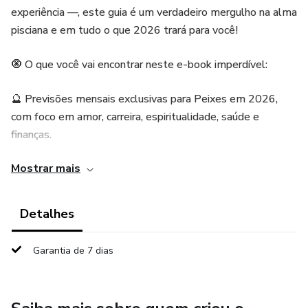
experiência —, este guia é um verdadeiro mergulho na alma
pisciana e em tudo o que 2026 trará para você!
🧿 O que você vai encontrar neste e-book imperdível:
🔮 Previsões mensais exclusivas para Peixes em 2026,
com foco em amor, carreira, espiritualidade, saúde e
finanças.
Mostrar mais
🎴 Uma carta de Tarô para cada mês, revelando o
arquétipo dominante e como lidar com ele.
Detalhes
💎 Cristais recomendados mensalmente para equilibrar
suas energias e alinhar sua vibração ao que o Universo está
Garantia de 7 dias
pedindo.
🧘‍♀️ Exercícios práticos de autoconhecimento, visualização,