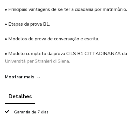
• Principais vantagens de se ter a cidadania por matrimônio.
• Etapas da prova B1.
• Modelos de prova de conversação e escrita.
• Modelo completo da prova CILS B1 CITTADINANZA da
Università per Stranieri di Siena.
• Locais no Brasil onde o exame é aplicado.
Mostrar mais
• Curso on-line de preparação para a prova! Entre em
Detalhes
contato com l'insegnante!
Garantia de 7 dias