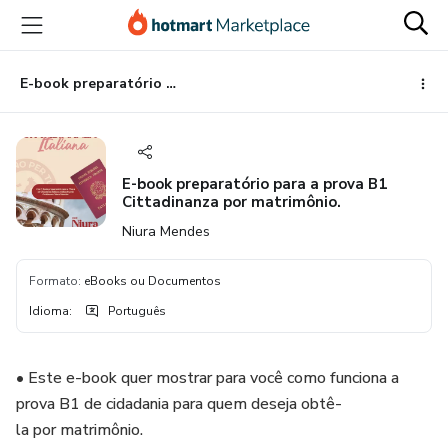
Ir
Ir
Ir
para
para
para
o
o
o
conteúdo
pagamento
rodapé
E-book preparatório para a prova B1 Cittadinanza por matrimônio.
principal
E-book preparatório para a prova B1
Cittadinanza por matrimônio.
Niura Mendes
Formato
:
eBooks ou Documentos
Idioma
:
Português
• Este e-book quer mostrar para você como funciona a
prova B1 de cidadania para quem deseja obtê-
la por matrimônio.