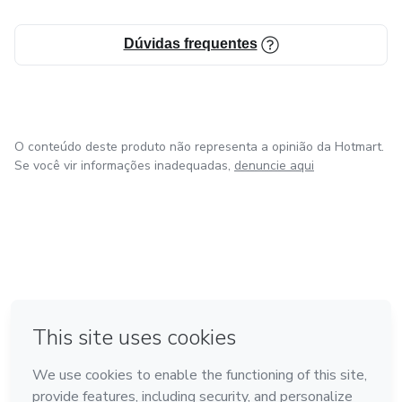
Dúvidas frequentes
O conteúdo deste produto não representa a opinião da Hotmart.
Se você vir informações inadequadas,
denuncie aqui
em Bogotá
em Amsterdam
em Madrid
na Cidade do México
Feito com
❤
em Belo Horizonte