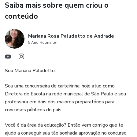
Saiba mais sobre quem criou o
jornada de preparação.
conteúdo
Desenvolva hábitos de alta performance que impulsionam
sua motivação e disciplina para alcançar seus objetivos de
Mariana Rosa Paludetto de Andrade
aprovação.
5 Ano Hotmarter
Encontre o equilíbrio entre estudo, descanso e autocuidado
para uma preparação eficaz e sustentável.
Sou Mariana Paludetto.
Por Que Este eBook É Essencial para Concursandos:
Sou uma concurrseira de carteirinha, hoje atuo como
Escrito por especialistas em produtividade e preparação
Diretora de Escola na rede municipal de São Paulo e sou
para concursos, com insights valiosos para quem enfrenta
professora em dois dos maiores preparatórios para
desafios de procrastinação.
concursos públicos do país.
Abordagem prática e direta, com estratégias aplicáveis
Você é da área da educação? Então vem comigo que te
imediatamente ao seu cotidiano de estudos.
ajudo a conseguir sua tão sonhada aprovação no concurso