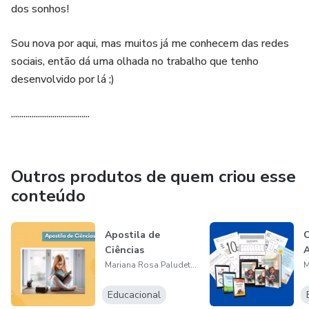
dos sonhos!
Exemplos reais de concursandos que superaram a
procrastinação e alcançaram sucesso em suas provas.
Sou nova por aqui, mas muitos já me conhecem das redes
sociais, então dá uma olhada no trabalho que tenho
Formato digital conveniente para acesso instantâneo em
desenvolvido por lá ;)
qualquer dispositivo, a qualquer hora.
......................................
Outros produtos de quem criou esse
conteúdo
Apostila de
Ciências
Mariana Rosa Paludetto de Andrade
Educacional