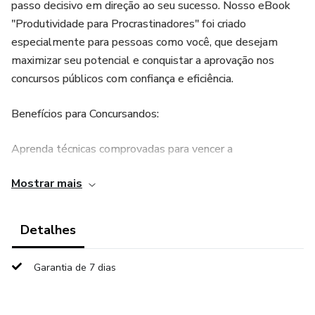
passo decisivo em direção ao seu sucesso. Nosso eBook
"Produtividade para Procrastinadores" foi criado
especialmente para pessoas como você, que desejam
maximizar seu potencial e conquistar a aprovação nos
concursos públicos com confiança e eficiência.
Benefícios para Concursandos:
Aprenda técnicas comprovadas para vencer a
procrastinação e manter o foco durante as longas horas de
Mostrar mais
estudo.
Descubra estratégias de organização do tempo e
Detalhes
planejamento de estudos que se adaptam ao seu estilo de
aprendizagem.
Garantia de 7 dias
Domine o gerenciamento do estresse e da ansiedade para
manter um desempenho consistente ao longo da sua