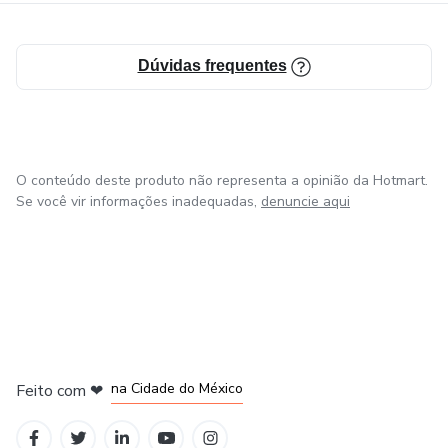
Dúvidas frequentes
O conteúdo deste produto não representa a opinião da Hotmart.
Se você vir informações inadequadas,
denuncie aqui
em Bogotá
em Amsterdam
em Madrid
na Cidade do México
Feito com
❤
em Belo Horizonte