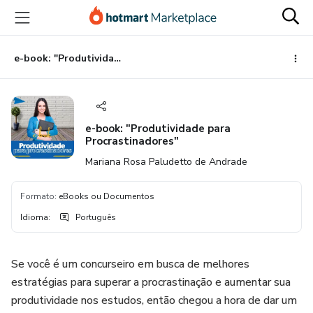
Ir
Ir
Ir
para
para
para
o
o
o
conteúdo
pagamento
rodapé
e-book: "Produtividade para Procrastinadores"
principal
e-book: "Produtividade para
Procrastinadores"
Mariana Rosa Paludetto de Andrade
Formato
:
eBooks ou Documentos
Idioma
:
Português
Se você é um concurseiro em busca de melhores
estratégias para superar a procrastinação e aumentar sua
produtividade nos estudos, então chegou a hora de dar um