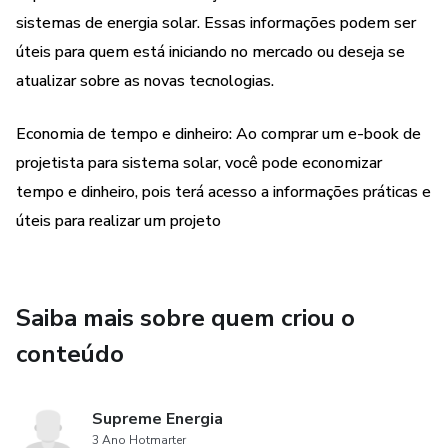
equipamentos, a elaboração de projetos elétricos, a
sistemas de energia solar. Essas informações podem ser
normatização e regulamentação, a segurança e o
úteis para quem está iniciando no mercado ou deseja se
gerenciamento do projeto.
atualizar sobre as novas tecnologias.
O objetivo principal deste e-book é fornecer aos leitores
Economia de tempo e dinheiro: Ao comprar um e-book de
uma compreensão completa dos sistemas fotovoltaicos e
projetista para sistema solar, você pode economizar
prepará-los para projetar e instalar sistemas de energia
tempo e dinheiro, pois terá acesso a informações práticas e
solar de maneira segura, eficiente e econômica.
úteis para realizar um projeto
Saiba mais sobre quem criou o
conteúdo
Supreme Energia
3 Ano Hotmarter