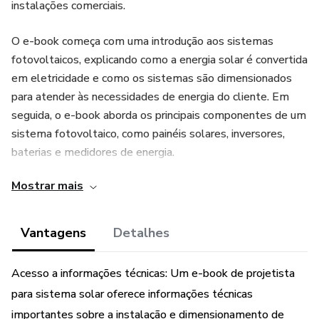
instalações comerciais.
O e-book começa com uma introdução aos sistemas
fotovoltaicos, explicando como a energia solar é convertida
em eletricidade e como os sistemas são dimensionados
para atender às necessidades de energia do cliente. Em
seguida, o e-book aborda os principais componentes de um
sistema fotovoltaico, como painéis solares, inversores,
baterias e medidores de energia.
Mostrar mais
O livro também oferece orientações sobre como realizar a
análise financeira de um projeto, incluindo o cálculo do
retorno sobre o investimento e o tempo de retorno. Além
Vantagens
Detalhes
disso, são apresentados exemplos práticos de projetos
reais, mostrando como os sistemas são instalados e
Acesso a informações técnicas: Um e-book de projetista
configurados.
para sistema solar oferece informações técnicas
importantes sobre a instalação e dimensionamento de
Outros tópicos incluem a seleção de materiais e