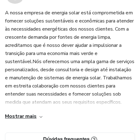
A nossa empresa de energia solar está comprometida em
fornecer soluções sustentáveis e econômicas para atender
às necessidades energéticas dos nossos clientes. Com a
crescente demanda por fontes de energia limpa,
acreditamos que é nosso dever ajudar a impulsionar a
transição para uma economia mais verde e
sustentável.Nós oferecemos uma ampla gama de serviços
personalizados, desde consultoria e design até instalação
e manutenção de sistemas de energia solar. Trabalhamos
em estreita colaboração com nossos clientes para
entender suas necessidades e fornecer soluções sob
medida que atendam aos seus requisitos específicos.
Mostrar mais
A nossa equipe é composta por especialistas altamente
treinados e experientes em energia solar, que trabalham
com as melhores tecnologias e materiais do mercado para
Dúvidas frequentes