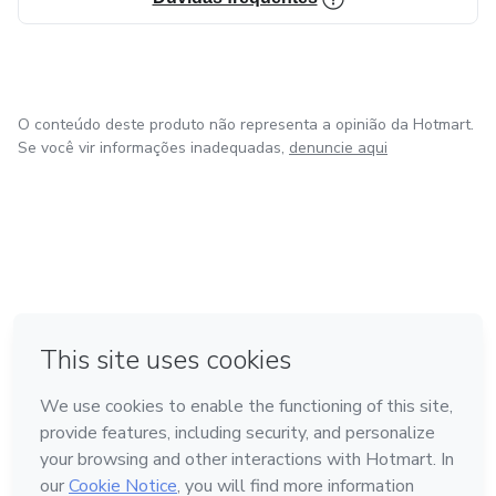
garantir a máxima eficiência e durabilidade dos sistemas
instalados
O conteúdo deste produto não representa a opinião da Hotmart.
Se você vir informações inadequadas,
denuncie aqui
em Amsterdam
em Madrid
em Bogotá
Feito com
❤
em Belo Horizonte
na Cidade do México
Conheça a Hotmart