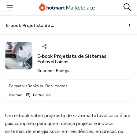
Ir
Ir
Ir
para
para
para
o
o
o
conteúdo
pagamento
rodapé
E-book Projetista de Sistemas Fotovoltaicos
principal
E-book Projetista de Sistemas
Fotovoltaicos
Supreme Energia
Formato
:
eBooks ou Documentos
Idioma
:
Português
Um e-book sobre projetista de sistema fotovoltaico é um
guia completo para quem deseja projetar e instalar
sistemas de energia solar em residências, empresas ou