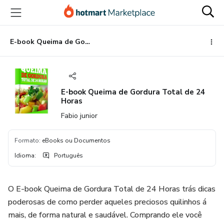
Ir
Ir
Ir
para
para
para
o
o
o
conteúdo
pagamento
rodapé
E-book Queima de Gordura Total de 24 Horas
principal
E-book Queima de Gordura Total de 24
Horas
Fabio junior
Formato
:
eBooks ou Documentos
Idioma
:
Português
O E-book Queima de Gordura Total de 24 Horas trás dicas
poderosas de como perder aqueles preciosos quilinhos á
mais, de forma natural e saudável. Comprando ele você