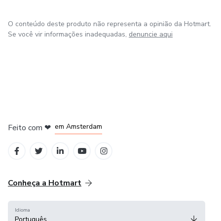
perder peso de forma saudável.
O conteúdo deste produto não representa a opinião da Hotmart.
Se você vir informações inadequadas,
denuncie aqui
em Madrid
em Amsterdam
Feito com
❤
em Belo Horizonte
na Cidade do México
em Bogotá
Conheça a Hotmart
Idioma
Português