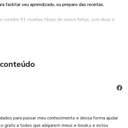
a facilitar seu aprendizado, ou preparo das receitas.
k de receitas light para quem gosta de receitas light.
o contém 31 receitas fáceis de serem feitas, com dicas e
.
nverçao de 66,67%no mercado aproveitar já não perca a
31 receitas mais difíceis por terem recheios e coberturas,
 conteúdo
s super fáceis de fazer, mas calma aí
judar ok.
dados para passar meu conhecimento e dessa forma ajudar
ito grato a todos que adquirem meus e-book,s e estou
 de pães também super fáceis de serem feitas,