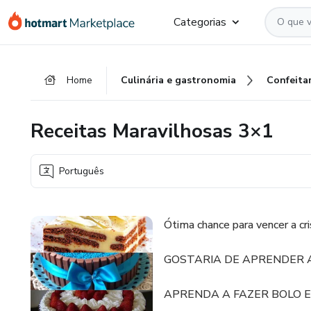
Ir
Ir
Ir
Categorias
para
para
para
o
o
o
conteúdo
pagamento
rodapé
Home
Culinária e gastronomia
Confeitar
principal
Receitas Maravilhosas 3×1
Português
Ótima chance para vencer a cri
GOSTARIA DE APRENDER A
APRENDA A FAZER BOLO E