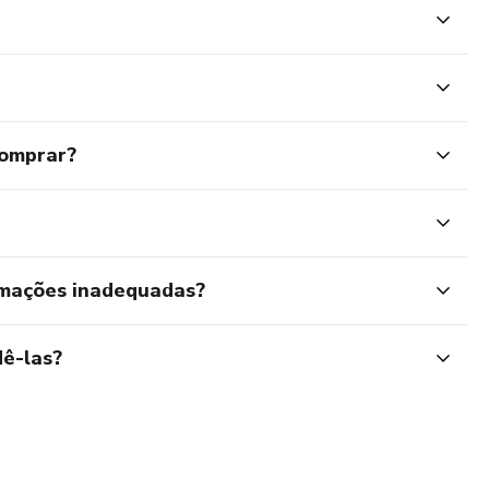
comprar?
rmações inadequadas?
ê-las?