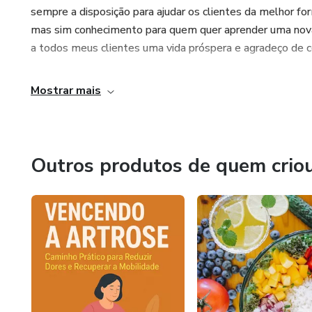
sempre a disposição para ajudar os clientes da melhor f
mas sim conhecimento para quem quer aprender uma nova p
Também bem detalhadas. não perca 3 pelo preço de 1.
a todos meus clientes uma vida próspera e agradeço de c
Mostrar mais
Outros produtos de quem crio