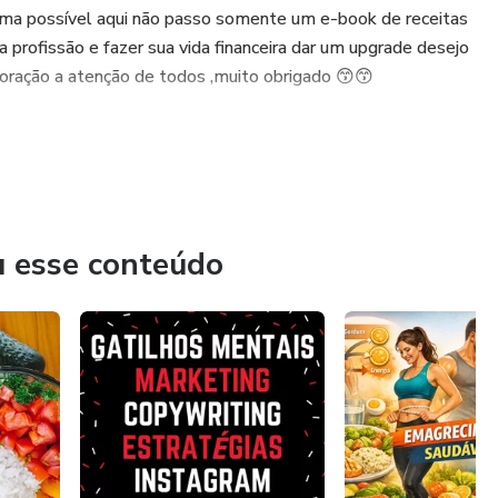
orma possível aqui não passo somente um e-book de receitas
rofissão e fazer sua vida financeira dar um upgrade desejo
oração a atenção de todos ,muito obrigado 😙😙
u esse conteúdo