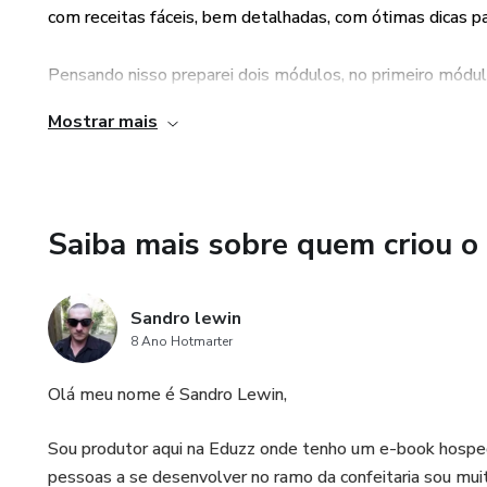
com receitas fáceis, bem detalhadas, com ótimas dicas par
Ainda conta com mais um e-boo
Pensando nisso preparei dois módulos, no primeiro módul
não perca três pelo preço de 1
truques
Mostrar mais
Este produto está com uma co
que vão facilitar muito, e no segundo módulo contém mais 
chance
também
Saiba mais sobre quem criou o
tem mais um e-book de receitas light com mais 62 receita
como já avia falado deixei ótimas dicas e truques para te a
Sandro lewin
8 Ano Hotmarter
Totalizando 62 receitas.
Olá meu nome é Sandro Lewin,
( BÔNUS );
Sou produtor aqui na Eduzz onde tenho um e-book hospe
pessoas a se desenvolver no ramo da confeitaria sou mu
Preparei esse bônus especial para você com (8 receitas)