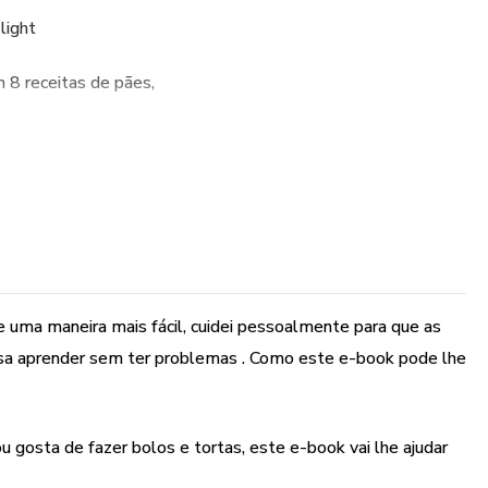
light
 8 receitas de pães,
 DE 1 .
o sobre BOLOS e TORTAS.
s em dois módulos, sendo 31 normais e mais 31 de bolos de
plexas por levar seus enfeites, as mais fáceis estão no
fíceis no segundo módulo.
e uma maneira mais fácil, cuidei pessoalmente para que as
 lá !!!
ssa aprender sem ter problemas . Como este e-book pode lhe
rem aprender da maneira mais fácil possível,
 gosta de fazer bolos e tortas, este e-book vai lhe ajudar
 {Fazer Bolos E Tortas} Sem {Perder Horas na Cozinha!}