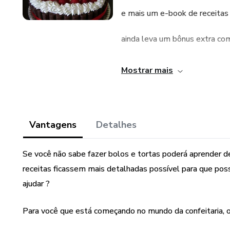
e mais um e-book de receitas 
ainda leva um bônus extra com
ISSO MESMO 3 PELO PREÇO
Mostrar mais
Aqui você aprenderá o básic
Separei para você 62 receita
Vantagens
Detalhes
aniversários que são mais com
primeiro módulo, e as mais di
Se você não sabe fazer bolos e tortas poderá aprender d
assim fica fácil de fazer, vamos
receitas ficassem mais detalhadas possível para que po
ajudar ?
Serve para as pessoas que que
Para você que está começando no mundo da confeitaria, ou
{Método Simples e Rápido} de