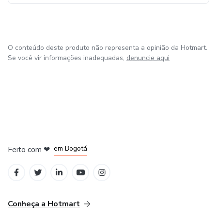
O conteúdo deste produto não representa a opinião da Hotmart.
Se você vir informações inadequadas,
denuncie aqui
em Amsterdam
em Madrid
em Bogotá
Feito com
❤
em Belo Horizonte
na Cidade do México
Conheça a Hotmart