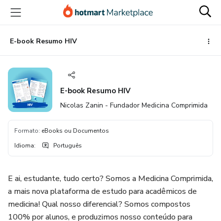
Ir
Ir
Ir
para
para
para
o
o
o
conteúdo
pagamento
rodapé
E-book Resumo HIV
principal
E-book Resumo HIV
Nicolas Zanin - Fundador Medicina Comprimida
Formato
:
eBooks ou Documentos
Idioma
:
Português
E ai, estudante, tudo certo? Somos a Medicina Comprimida,
a mais nova plataforma de estudo para acadêmicos de
medicina! Qual nosso diferencial? Somos compostos
100% por alunos, e produzimos nosso conteúdo para