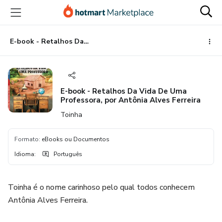
Ir
Ir
Ir
para
para
para
o
o
o
conteúdo
pagamento
rodapé
E-book - Retalhos Da Vida De Uma Professora, por Antônia Alves Ferreira
principal
E-book - Retalhos Da Vida De Uma
Professora, por Antônia Alves Ferreira
Toinha
Formato
:
eBooks ou Documentos
Idioma
:
Português
Toinha é o nome carinhoso pelo qual todos conhecem
Antônia Alves Ferreira.