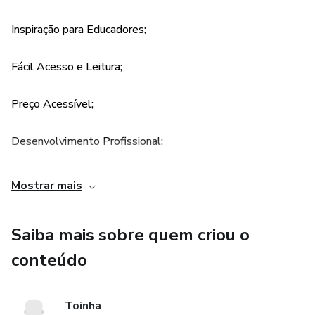
que ela partilha, alegremente, com familiares e amigos.
Inspiração para Educadores;
Pessoas que se realizam vivem sempre o tempo presente.
Fácil Acesso e Leitura;
Preço Acessível;
Desenvolvimento Profissional;
Mostrar mais
Saiba mais sobre quem criou o
conteúdo
Toinha