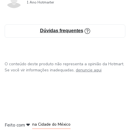
1 Ano Hotmarter
Dúvidas frequentes
O conteúdo deste produto não representa a opinião da Hotmart.
Se você vir informações inadequadas,
denuncie aqui
em Bogotá
em Amsterdam
em Madrid
na Cidade do México
Feito com
❤