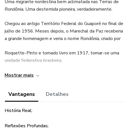
Uma migrante nordestina bem aclimatada nas Terras de
Rondônia. Uma destemida pioneira, verdadeiramente.
Chegou ao antigo Território Federal do Guaporé no final de
julho de 1956. Meses depois, o Marechal da Paz receberia
a grande homenagem e veria o nome Rondônia, criado por
Roquette-Pinto e tornado livro em 1917, tornar-se uma
unidade federativa brasileira.
Desde então, a adolescente Antônia reforça sua formação
Mostrar mais
escolar e inicia, precocemente, uma dedicação à educação
Vantagens
Detalhes
que atravessaria décadas. Uma trajetória de muitas
conquistas e realizações.
História Real;
Hoje, já bisavó, ela decidiu escrever sua autobiografia, parte
Reflexões Profundas;
de um legado imenso