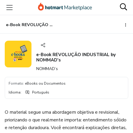
Ir
Ir
Ir
para
para
para
o
o
o
conteúdo
pagamento
rodapé
e-Book REVOLUÇÃO INDUSTRIAL by NOMMAD's
principal
e-Book REVOLUÇÃO INDUSTRIAL by
NOMMAD's
NOMMAD’s
Formato
:
eBooks ou Documentos
Idioma
:
Português
O material segue uma abordagem objetiva e revisional,
priorizando o que realmente importa: entendimento sólido
e retenção duradoura. Você encontrará explicações diretas,