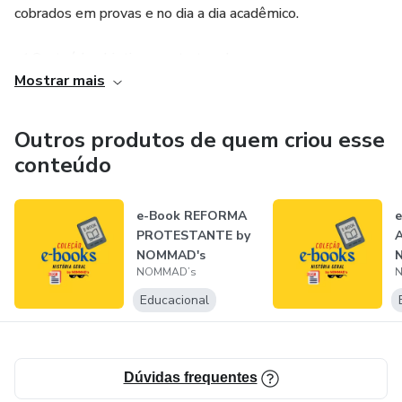
cobrados em provas e no dia a dia acadêmico.
✔️ Conteúdo objetivo e estruturado
Mostrar mais
✔️ Analogias inteligentes que facilitam a compreensão
Outros produtos de quem criou esse
✔️ Macetes e esquemas mentais para memorização rápida
conteúdo
✔️ Curiosidades históricas que ajudam a fixar o conteúdo
e-Book REFORMA
PROTESTANTE by
✔️ Exercícios práticos para consolidar o aprendizado
NOMMAD's
NOMMAD’s
✔️ Linguagem simples, didática e acessível
Educacional
💡 Indicado para:
– Estudantes do ensino médio e superior
Dúvidas frequentes