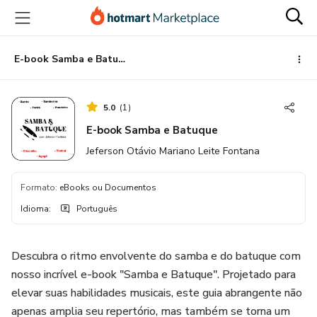
Ir
Ir
Ir
para
para
para
o
o
o
conteúdo
pagamento
rodapé
E-book Samba e Batuque
principal
5.0
(
1
)
E-book Samba e Batuque
Jeferson Otávio Mariano Leite Fontana
Formato
:
eBooks ou Documentos
Idioma
:
Português
Descubra o ritmo envolvente do samba e do batuque com
nosso incrível e-book "Samba e Batuque". Projetado para
elevar suas habilidades musicais, este guia abrangente não
apenas amplia seu repertório, mas também se torna um