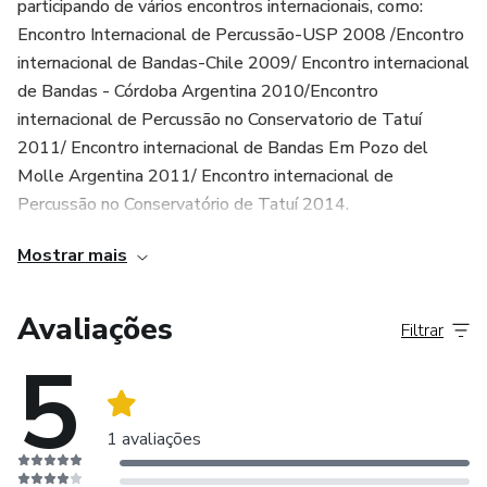
participando de vários encontros internacionais, como:
Encontro Internacional de Percussão-USP 2008 /Encontro
internacional de Bandas-Chile 2009/ Encontro internacional
de Bandas - Córdoba Argentina 2010/Encontro
internacional de Percussão no Conservatorio de Tatuí
2011/ Encontro internacional de Bandas Em Pozo del
Molle Argentina 2011/ Encontro internacional de
Percussão no Conservatório de Tatuí 2014.
Mostrar mais
Foi integrante no Grupo de Percussão Jovem do
Conservatório de Tatuí, sob regência do Professor,
Agnaldo Silva, entre 2011 á 2014.
Avaliações
Filtrar
5
- Coordenador do Grupo de Percussão dos Artistas
Ferroviários da cidade de Rio Claro - SP
1 avaliações