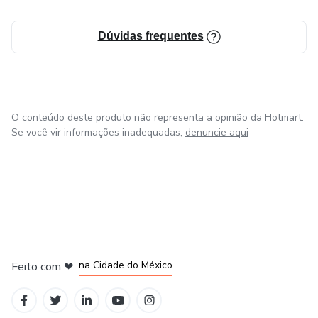
Dúvidas frequentes
O conteúdo deste produto não representa a opinião da Hotmart.
Se você vir informações inadequadas,
denuncie aqui
em Bogotá
em Amsterdam
em Madrid
na Cidade do México
Feito com
❤
em Belo Horizonte