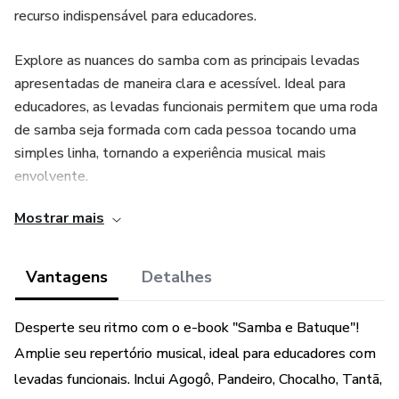
recurso indispensável para educadores.
Explore as nuances do samba com as principais levadas
apresentadas de maneira clara e acessível. Ideal para
educadores, as levadas funcionais permitem que uma roda
de samba seja formada com cada pessoa tocando uma
simples linha, tornando a experiência musical mais
envolvente.
Mostrar mais
O e-book inclui:
Agogô: 5 Levadas
Vantagens
Detalhes
Pandeiro: 7 Levadas
Desperte seu ritmo com o e-book "Samba e Batuque"!
Amplie seu repertório musical, ideal para educadores com
Chocalho: 2 Levadas
levadas funcionais. Inclui Agogô, Pandeiro, Chocalho, Tantã,