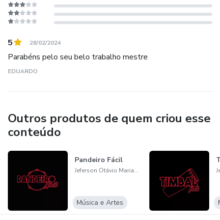
5
28/02/2024
Parabéns pelo seu belo trabalho mestre
EDUARDO
Outros produtos de quem criou esse
conteúdo
Pandeiro Fácil
T
Jeferson Otávio Mariano Leite Fontana
Música e Artes