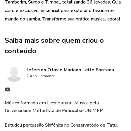
Tantã: 5 Levadas
Tamborim, Surdo e Timbal, totalizando 36 levadas. Guia
claro e exclusivo, essencial para explorar o fascinante
Tamborim: 8 Levadas
mundo do samba. Transforme sua prática musical agora!
Surdo: 5 Levadas
Saiba mais sobre quem criou o
Timbal: 4 Levadas
conteúdo
Totalizando impressionantes 36 levadas, este guia
abrangente oferece uma variedade de ritmos para
Jeferson Otávio Mariano Leite Fontana
aprimorar suas habilidades e levar sua experiência musical a
7 Ano Hotmarter
novos patamares. Prepare-se para mergulhar no fascinante
mundo do samba e do batuque com nosso e-book
exclusivo. Transforme sua prática musical hoje mesmo!
Músico formado em Licenciatura- Música pela
Universidade Metodista de Piracicaba-UNIMEP.
Estudou percussão Sinfônica no Conservatório de Tatuí,