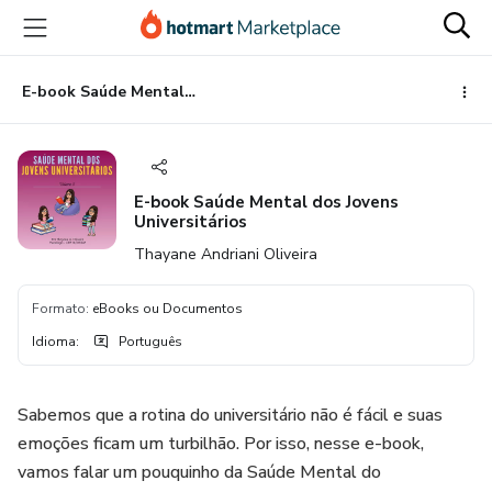
Ir
Ir
Ir
para
para
para
o
o
o
conteúdo
pagamento
rodapé
E-book Saúde Mental dos Jovens Universitários
principal
E-book Saúde Mental dos Jovens
Universitários
Thayane Andriani Oliveira
Formato
:
eBooks ou Documentos
Idioma
:
Português
Sabemos que a rotina do universitário não é fácil e suas
emoções ficam um turbilhão. Por isso, nesse e-book,
vamos falar um pouquinho da Saúde Mental do