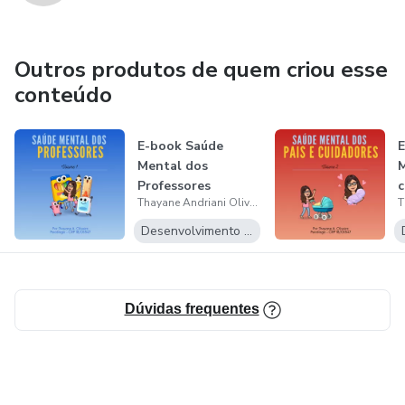
Outros produtos de quem criou esse
conteúdo
E-book Saúde
E
Mental dos
M
Professores
c
Thayane Andriani Oliveira
Desenvolvimento Pessoal
Dúvidas frequentes