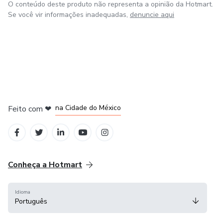
O conteúdo deste produto não representa a opinião da Hotmart.
Se você vir informações inadequadas,
denuncie aqui
em Bogotá
em Amsterdam
em Madrid
na Cidade do México
Feito com
❤
em Belo Horizonte
Conheça a Hotmart
Idioma
Português