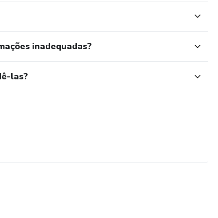
rmações inadequadas?
ê-las?