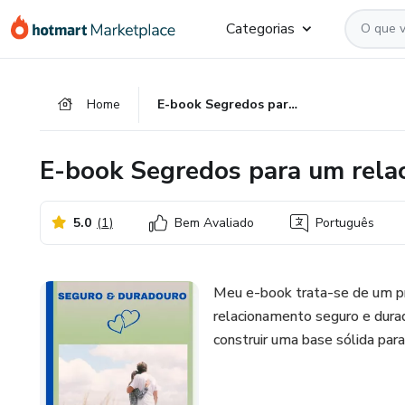
Ir
Ir
Ir
Categorias
para
para
para
o
o
o
conteúdo
pagamento
rodapé
Home
E-book Segredos para um relacionamento seguro e duradouro
principal
E-book Segredos para um rela
5.0
(
1
)
Bem Avaliado
Português
Meu e-book trata-se de um pr
relacionamento seguro e durad
construir uma base sólida pa