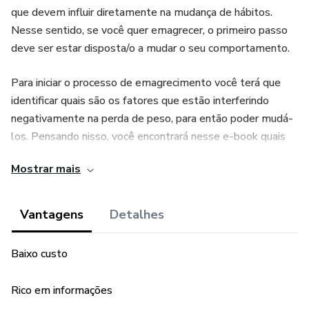
que devem influir diretamente na mudança de hábitos.
Nesse sentido, se você quer emagrecer, o primeiro passo
deve ser estar disposta/o a mudar o seu comportamento.
Para iniciar o processo de emagrecimento você terá que
identificar quais são os fatores que estão interferindo
negativamente na perda de peso, para então poder mudá-
los. Pensando nisso, você encontrará nesse e-book quais
são esses aspectos e o que você pode fazer para agilizar o
Mostrar mais
emagrecimento de forma saudável e definitiva.
Vantagens
Detalhes
Baixo custo
Rico em informações