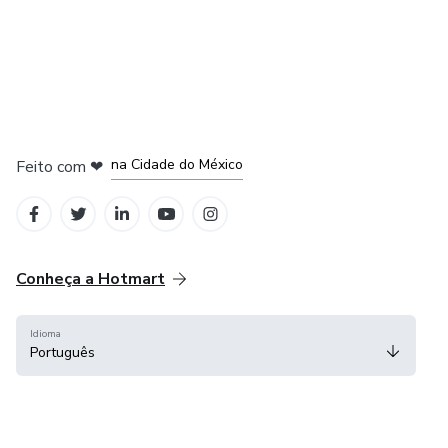
em Bogotá
em Amsterdam
em Madrid
na Cidade do México
Feito com
❤
em Belo Horizonte
Conheça a Hotmart
Idioma
Português