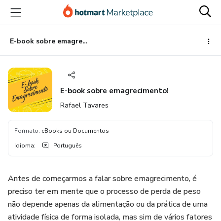
Ir
Ir
Ir
para
para
para
o
o
o
conteúdo
pagamento
rodapé
E-book sobre emagrecimento!
principal
E-book sobre emagrecimento!
Rafael Tavares
Formato
:
eBooks ou Documentos
Idioma
:
Português
Antes de começarmos a falar sobre emagrecimento, é
preciso ter em mente que o processo de perda de peso
não depende apenas da alimentação ou da prática de uma
atividade física de forma isolada, mas sim de vários fatores