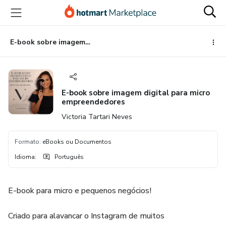
Ir
Ir
Ir
para
para
para
o
o
o
conteúdo
pagamento
rodapé
E-book sobre imagem digital para micro empreendedores
principal
E-book sobre imagem digital para micro
empreendedores
Victoria Tartari Neves
Formato
:
eBooks ou Documentos
Idioma
:
Português
E-book para micro e pequenos negócios!
Criado para alavancar o Instagram de muitos