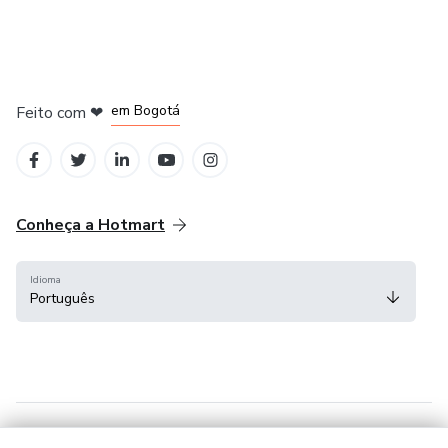
em Amsterdam
em Madrid
em Bogotá
Feito com
❤
em Belo Horizonte
na Cidade do México
Conheça a Hotmart
Idioma
Português