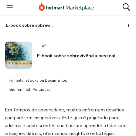
Ir
Ir
Ir
para
para
para
o
o
o
conteúdo
pagamento
rodapé
E-book sobre sobrevivência pessoal
principal
E-book sobre sobrevivência pessoal
Formato
:
eBooks ou Documentos
Idioma
:
Português
Em tempos de adversidade, muitos enfrentam desafios
que parecem insuperáveis. Este guia é projetado para
adultos e adolescentes que buscam aprender a lidar com
situações difíceis, oferecendo insights e estratégias