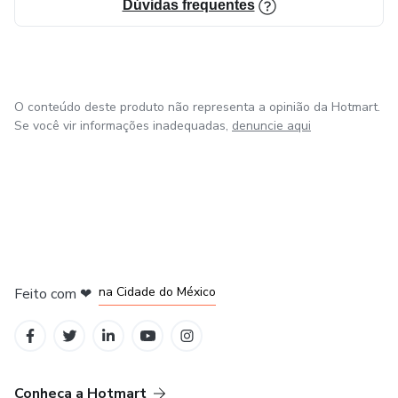
Dúvidas frequentes
O conteúdo deste produto não representa a opinião da Hotmart.
Se você vir informações inadequadas,
denuncie aqui
em Bogotá
em Amsterdam
em Madrid
na Cidade do México
Feito com
❤
em Belo Horizonte
Conheça a Hotmart