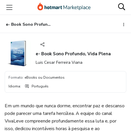
Ir
Ir
Ir
para
para
para
o
o
o
conteúdo
pagamento
rodapé
e- Book Sono Profundo, Vida Plena
principal
e- Book Sono Profundo, Vida Plena
Luis Cesar Ferreira Viana
Formato
:
eBooks ou Documentos
Idioma
:
Português
Em um mundo que nunca dorme, encontrar paz e descanso
pode parecer uma tarefa hercúlea. A equipe do canal
VivaLeve compreende profundamente essa luta e, por
isso, dedicou incontáveis horas à pesquisa e ao