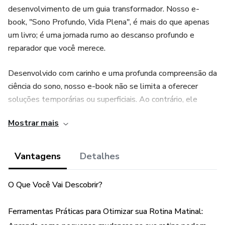
desenvolvimento de um guia transformador. Nosso e-
book, "Sono Profundo, Vida Plena", é mais do que apenas
um livro; é uma jornada rumo ao descanso profundo e
reparador que você merece.
Desenvolvido com carinho e uma profunda compreensão da
ciência do sono, nosso e-book não se limita a oferecer
soluções temporárias ou superficiais. Ao contrário, ele
mergulha nas raízes dos problemas de sono, fornecendo
Mostrar mais
uma abordagem holística e baseada em evidências para
transformar suas noites.
Vantagens
Detalhes
O Que Você Vai Descobrir?
Ferramentas Práticas para Otimizar sua Rotina Matinal: