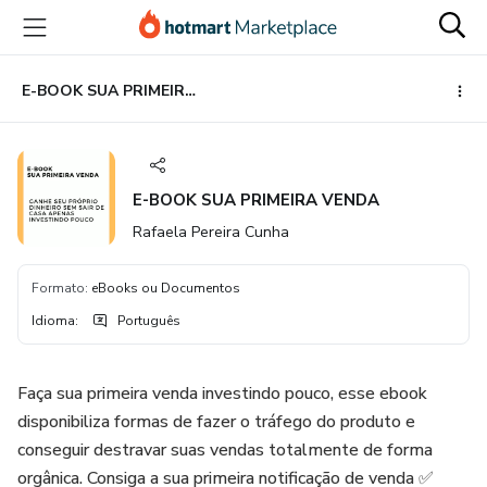
Ir
Ir
Ir
para
para
para
o
o
o
conteúdo
pagamento
rodapé
E-BOOK SUA PRIMEIRA VENDA
principal
E-BOOK SUA PRIMEIRA VENDA
Rafaela Pereira Cunha
Formato
:
eBooks ou Documentos
Idioma
:
Português
Faça sua primeira venda investindo pouco, esse ebook
disponibiliza formas de fazer o tráfego do produto e
conseguir destravar suas vendas totalmente de forma
orgânica. Consiga a sua primeira notificação de venda ✅