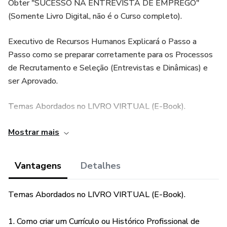
Obter "SUCESSO NA ENTREVISTA DE EMPREGO"
(Somente Livro Digital, não é o Curso completo).
Executivo de Recursos Humanos Explicará o Passo a
Passo como se preparar corretamente para os Processos
de Recrutamento e Seleção (Entrevistas e Dinâmicas) e
ser Aprovado.
Temas Abordados no LIVRO VIRTUAL (E-Book).
1. Como criar um Currículo ou Histórico Profissional de
Mostrar mais
Qualidade
Vantagens
Detalhes
2. Como utilizar os sites de emprego para busca de novas
oportunidades
Temas Abordados no LIVRO VIRTUAL (E-Book).
3. Como reagir a um convite de seleção para uma vaga
1. Como criar um Currículo ou Histórico Profissional de