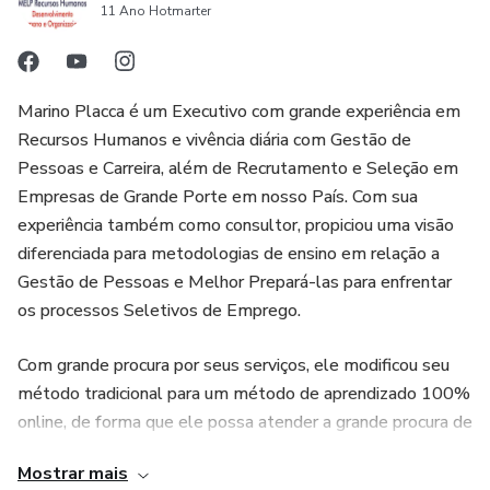
11 Ano Hotmarter
Risco*
9. Dinâmicas de Grupo
(Bônus)
Marino Placca é um Executivo com grande experiência em
Recursos Humanos e vivência diária com Gestão de
10 Dicas Matadoras Sobre Como obter Sucesso no
Pessoas e Carreira, além de Recrutamento e Seleção em
Processo Seletivo de Emprego e em Dinâmicas de Grupo
Empresas de Grande Porte em nosso País. Com sua
experiência também como consultor, propiciou uma visão
diferenciada para metodologias de ensino em relação a
Gestão de Pessoas e Melhor Prepará-las para enfrentar
os processos Seletivos de Emprego.
Com grande procura por seus serviços, ele modificou seu
método tradicional para um método de aprendizado 100%
online, de forma que ele possa atender a grande procura de
pessoas "desesperadas" por recolocação profissional.
Mostrar mais