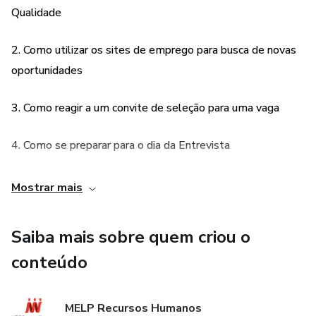
4. Como se preparar para o dia da Entrevista
Qualidade
5. Chegando ao local da Entrevista
2. Como utilizar os sites de emprego para busca de novas
oportunidades
6. Momento da Entrevista
3. Como reagir a um convite de seleção para uma vaga
7. Redes Sociais
4. Como se preparar para o dia da Entrevista
8. Após a Entrevista
5. Chegando ao local da Entrevista
9. Dinâmicas de Grupo
Mostrar mais
6. Momento da Entrevista
(Bônus)
Saiba mais sobre quem criou o
10 Dicas Matadoras Sobre Como obter Sucesso no
7. Redes Sociais
conteúdo
Processo Seletivo de Emprego e em Dinâmicas de Grupo
8. Após a Entrevista
MELP Recursos Humanos
* Garantia Incondicional de 30 Dias - Investimento Sem