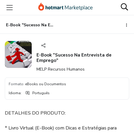
Ir
Ir
Ir
para
para
para
o
o
o
conteúdo
pagamento
rodapé
E-Book "Sucesso Na Entrevista de Emprego"
principal
E-Book "Sucesso Na Entrevista de
Emprego"
MELP Recursos Humanos
Formato
:
eBooks ou Documentos
Idioma
:
Português
DETALHES DO PRODUTO:
* Livro Virtual (E-Book) com Dicas e Estratégias para