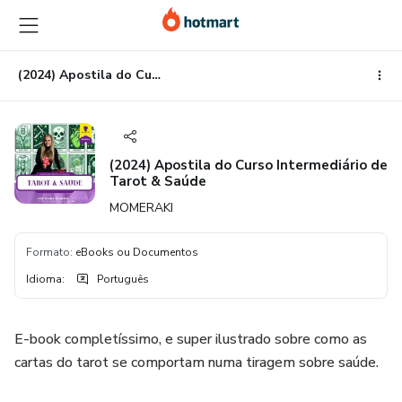
Ir
Ir
Ir
para
para
para
o
o
o
conteúdo
pagamento
rodapé
(2024) Apostila do Curso Intermediário de Tarot & Saúde
principal
(2024) Apostila do Curso Intermediário de
Tarot & Saúde
MOMERAKI
Formato
:
eBooks ou Documentos
Idioma
:
Português
E-book completíssimo, e super ilustrado sobre como as
cartas do tarot se comportam numa tiragem sobre saúde.