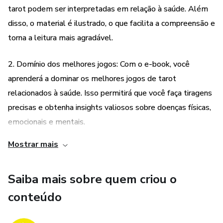
tarot podem ser interpretadas em relação à saúde. Além
disso, o material é ilustrado, o que facilita a compreensão e
torna a leitura mais agradável.
2. Domínio dos melhores jogos: Com o e-book, você
aprenderá a dominar os melhores jogos de tarot
relacionados à saúde. Isso permitirá que você faça tiragens
precisas e obtenha insights valiosos sobre doenças físicas,
emocionais e mentais.
Mostrar mais
3. Interpretações abrangentes: O material aborda todas as
interpretações possíveis das cartas do tarot em relação à
Saiba mais sobre quem criou o
saúde. Você terá acesso a uma ampla gama de significados
e poderá aplicá-los em suas leituras para obter uma
conteúdo
compreensão mais profunda e precisa da situação de saúde
em questão.