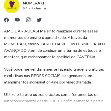
MOMERAKI
6 Ano Hotmarter
4. Produzido por Joana Bahiense: O e-book foi produzido
integralmente por Joana Bahiense, uma especialista em
tarot intuitivo. Isso garante a qualidade e a confiabilidade
AMO DAR AULAS! Me sinto realizada durante esses
do conteúdo, bem como a experiência e o conhecimento da
momentos de ensino x aprendizado. Através da
autora no assunto.
MOMERAKI, ensino TAROT BÁSICO, INTERMEDIÁRIO E
AVANÇADO além de conduzir uma turma de estudos e
mentoria que carinhosamente apelidei de CAVERNA.
Você pode me ver diariamente fazendo tiragens gratuitas
e coletivas nas REDES SOCIAIS ou agendando um
atendimentos individual on-line por videochamada.
Utilizo o tarot e outros oráculos como ferramentas de
autoconhecimento desde 2000. Porém somente a partir
de 2020, durante a pandemia do COVID-19, resolvi “sair