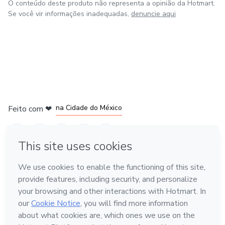
O conteúdo deste produto não representa a opinião da Hotmart.
Se você vir informações inadequadas,
denuncie aqui
em Bogotá
em Amsterdam
em Madrid
na Cidade do México
Feito com
❤
em Belo Horizonte
Conheça a Hotmart
Idioma
Português