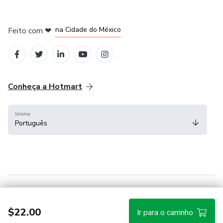
em Bogotá
em Amsterdam
em Madrid
na Cidade do México
Feito com
❤
em Belo Horizonte
Conheça a Hotmart
Idioma
Português
Central de ajuda
Termos
Privacidade
Cookies
$22.00
Ir para o carrinho