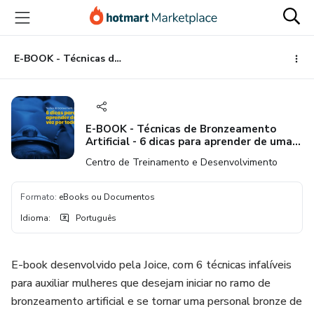
Ir
Ir
Ir
para
para
para
o
o
o
conteúdo
pagamento
rodapé
E-BOOK - Técnicas de Bronzeamento Artificial - 6 dicas para aprender de uma vez por todas
principal
E-BOOK - Técnicas de Bronzeamento
Artificial - 6 dicas para aprender de uma
vez por todas
Centro de Treinamento e Desenvolvimento
Formato
:
eBooks ou Documentos
Idioma
:
Português
E-book desenvolvido pela Joice, com 6 técnicas infalíveis
para auxiliar mulheres que desejam iniciar no ramo de
bronzeamento artificial e se tornar uma personal bronze de