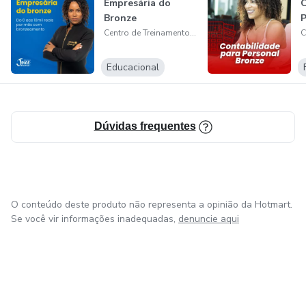
Empresária do
C
Bronze
P
Centro de Treinamento e Desenvolvimento
Educacional
Dúvidas frequentes
O conteúdo deste produto não representa a opinião da Hotmart.
Se você vir informações inadequadas,
denuncie aqui