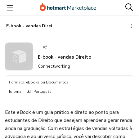
Ir
Ir
Ir
para
para
para
o
o
o
conteúdo
pagamento
rodapé
E-book - vendas Direito
principal
E-book - vendas Direito
Connectworking
Formato
:
eBooks ou Documentos
Idioma
:
Português
Este eBook é um guia prático e direto ao ponto para
estudantes de Direito que desejam aprender a gerar renda
ainda na graduação. Com estratégias de vendas voltadas à
advocacia e ao universo jurídico, você vai descobrir como