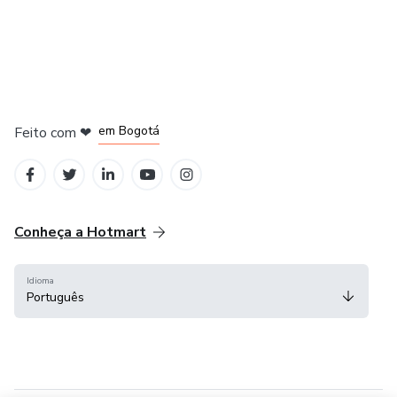
em Amsterdam
em Madrid
em Bogotá
Feito com
❤
em Belo Horizonte
na Cidade do México
Conheça a Hotmart
Idioma
Português