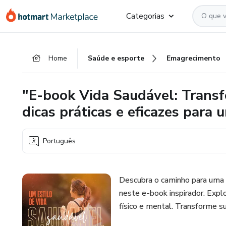
Ir
Ir
Ir
Categorias
para
para
para
o
o
o
conteúdo
pagamento
rodapé
Home
Saúde e esporte
Emagrecimento
principal
"E-book Vida Saudável: Transf
dicas práticas e eficazes para
Português
Descubra o caminho para uma 
neste e-book inspirador. Explor
físico e mental. Transforme su