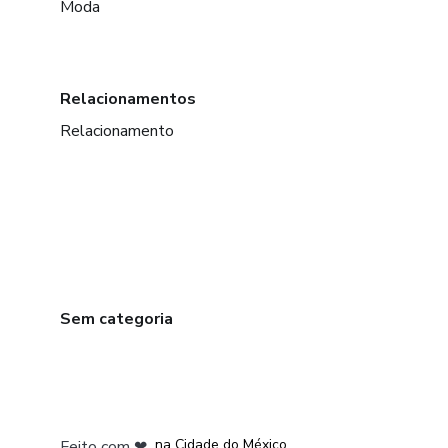
Moda
Relacionamentos
Relacionamento
Sem categoria
em Bogotá
em Amsterdam
em Madrid
na Cidade do México
Feito com
❤