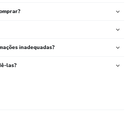
comprar?
rmações inadequadas?
ê-las?