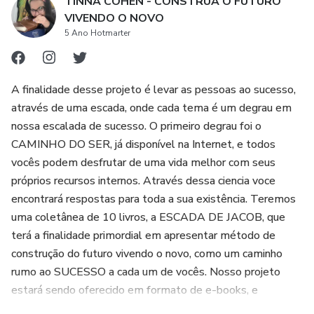
TINNA COHEN - CONSTRUA O FUTURO
4. Acesso a uma comunidade de apoio: O livro destaca a
VIVENDO O NOVO
importância de ter uma plateia que torça pelo seu sucesso.
5 Ano Hotmarter
Ele incentiva os leitores a se conectarem com outras
pessoas que compartilham interesses e objetivos
A finalidade desse projeto é levar as pessoas ao sucesso,
semelhantes, criando assim uma comunidade de apoio
através de uma escada, onde cada tema é um degrau em
mútuo.
nossa escalada de sucesso. O primeiro degrau foi o
CAMINHO DO SER, já disponível na Internet, e todos
5. Facilidade de acesso: Sendo um e-book, "VIVENDO O
vocês podem desfrutar de uma vida melhor com seus
NOVO" está disponível para download imediato,
próprios recursos internos. Através dessa ciencia voce
permitindo que os leitores tenham acesso ao conteúdo a
encontrará respostas para toda a sua existência. Teremos
qualquer momento e em qualquer lugar, através de
uma coletânea de 10 livros, a ESCADA DE JACOB, que
dispositivos eletrônicos como smartphones, tablets e
terá a finalidade primordial em apresentar método de
computadores.
construção do futuro vivendo o novo, como um caminho
rumo ao SUCESSO a cada um de vocês. Nosso projeto
estará sendo oferecido em formato de e-books, e
também através de encontros presenciais, on-line, pílulas