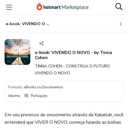
Ir
Ir
Ir
para
para
para
o
o
o
conteúdo
pagamento
rodapé
e-book: VIVENDO O NOVO - by Tinna Cohen
principal
e-book: VIVENDO O NOVO - by Tinna
Cohen
TINNA COHEN - CONSTRUA O FUTURO
VIVENDO O NOVO
Formato
:
eBooks ou Documentos
Idioma
:
Português
Em seu processo de crescimento através da Kaballah, você
entenderá que VIVER O NOVO, começa furando as bolhas