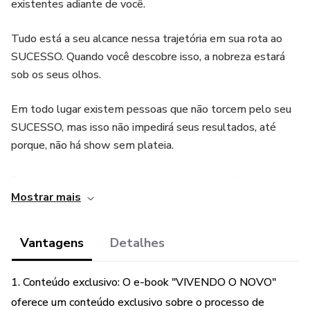
existentes adiante de você.
Tudo está a seu alcance nessa trajetória em sua rota ao
SUCESSO. Quando você descobre isso, a nobreza estará
sob os seus olhos.
Em todo lugar existem pessoas que não torcem pelo seu
SUCESSO, mas isso não impedirá seus resultados, até
porque, não há show sem plateia.
Seus pensamentos comandam de dentro pra fora seu
Mostrar mais
SUCESSO. Não se limite, nem recue diante do que não te
serve mais. Descubra que VIVER O NOVO, é o seu voo
rasante diante nas tempestades que se avizinharem, mas
Vantagens
Detalhes
com você no controle.
1. Conteúdo exclusivo: O e-book "VIVENDO O NOVO"
A escolha está em suas mãos. Vamos juntos VIVER O
oferece um conteúdo exclusivo sobre o processo de
NOVO?