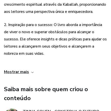
crescimento espiritual através da Kaballah, proporcionando
Tinna Cohen.
aos leitores uma perspectiva única e enriquecedora.
2. Inspiração para o sucesso: O livro aborda a importância
de viver o novo e superar obstáculos para alcançar o
sucesso. Ele oferece insights e dicas práticas para ajudar os
leitores a alcançarem seus objetivos e alcançarem a
nobreza em suas vidas.
3. Motivação para enfrentar adversidades: O e-book
Mostrar mais
incentiva os leitores a não se limitarem ou recuarem diante
do que não lhes serve mais. Ele os encoraja a enfrentar as
Saiba mais sobre quem criou o
tempestades da vida com coragem e determinação,
mostrando que eles têm o controle sobre suas próprias
conteúdo
vidas.