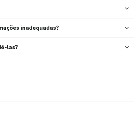
rmações inadequadas?
ê-las?