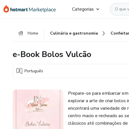
Ir
Ir
Ir
Categorias
para
para
para
o
o
o
conteúdo
pagamento
rodapé
Home
Culinária e gastronomia
Confeitar
principal
e-Book Bolos Vulcão
Português
Prepare-se para embarcar em 
explorar a arte de criar bolos
encontrará uma variedade de 
centro macio e recheado ao s
clássicos até combinações de 