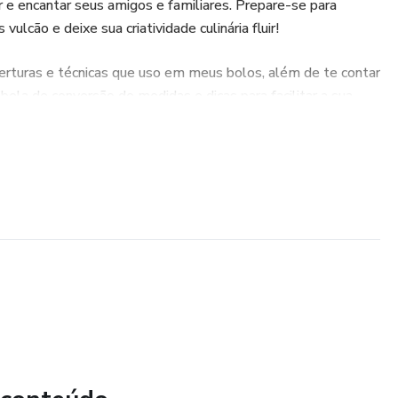
 e encantar seus amigos e familiares. Prepare-se para
lcão e deixe sua criatividade culinária fluir!
erturas e técnicas que uso em meus bolos, além de te contar
bela de conversão de medidas e dicas para facilitar a sua
undo? Vem comigo!