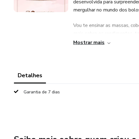
desenvolvida para surpreender
mergulhar no mundo dos bolos vu
Vou te ensinar as massas, cob
mais sobre os rendimentos, ta
venda.
Mostrar mais
Quer entrar pra esse doce m
Detalhes
Garantia de 7 dias