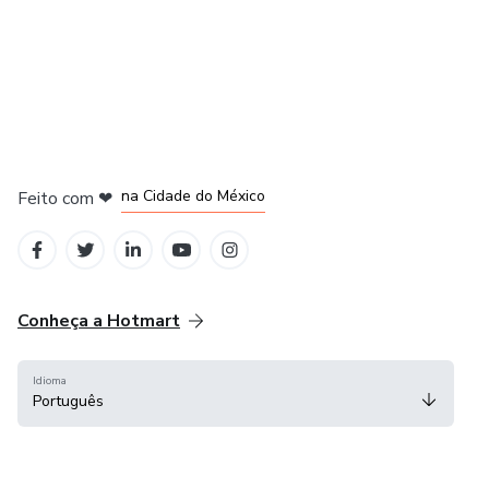
em Bogotá
em Amsterdam
em Madrid
na Cidade do México
Feito com
❤
em Belo Horizonte
Conheça a Hotmart
Idioma
Português