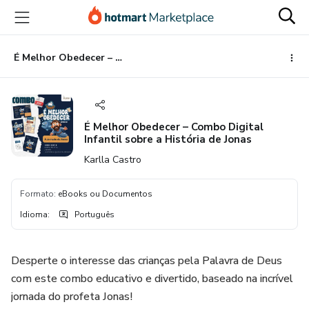
Ir
Ir
Ir
para
para
para
o
o
o
conteúdo
pagamento
rodapé
É Melhor Obedecer – Combo Digital Infantil sobre a História de Jonas
principal
É Melhor Obedecer – Combo Digital
Infantil sobre a História de Jonas
Karlla Castro
Formato
:
eBooks ou Documentos
Idioma
:
Português
Desperte o interesse das crianças pela Palavra de Deus
com este combo educativo e divertido, baseado na incrível
jornada do profeta Jonas!