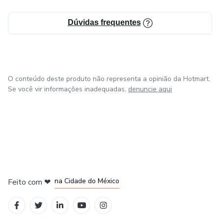
Dúvidas frequentes
O conteúdo deste produto não representa a opinião da Hotmart.
Se você vir informações inadequadas,
denuncie aqui
em Bogotá
em Amsterdam
em Madrid
na Cidade do México
Feito com
❤
em Belo Horizonte