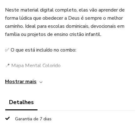
Neste material digital completo, elas vão aprender de
forma lúdica que obedecer a Deus é sempre o melhor
caminho. Ideal para escolas dominicais, devocionais em
família ou projetos de ensino cristão infantil.
✅ O que está incluído no combo:
📍 Mapa Mental Colorido
Ajuda a fixar os principais momentos da história de Jonas
Mostrar mais
de forma visual e criativa.
Detalhes
📖 E-book Ilustrado da História
Garantia de 7 dias
Texto adaptado para crianças com ilustrações cativantes
que tornam a leitura envolvente.