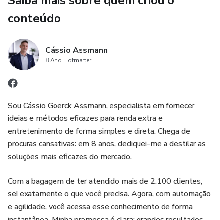
Saiba mais sobre quem criou o
aproxima do fim.
conteúdo
Cássio Assmann
8 Ano Hotmarter
Sou Cássio Goerck Assmann, especialista em fornecer
ideias e métodos eficazes para renda extra e
entretenimento de forma simples e direta. Chega de
procuras cansativas: em 8 anos, dediquei-me a destilar as
soluções mais eficazes do mercado.
​Com a bagagem de ter atendido mais de 2.100 clientes,
sei exatamente o que você precisa. Agora, com automação
e agilidade, você acessa esse conhecimento de forma
instantânea. Minha promessa é clara: grandes resultados