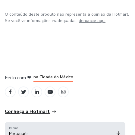
O conteúdo deste produto não representa a opinião da Hotmart.
Se você vir informações inadequadas,
denuncie aqui
em Bogotá
em Amsterdam
em Madrid
na Cidade do México
Feito com
❤
em Belo Horizonte
Conheça a Hotmart
Idioma
Português