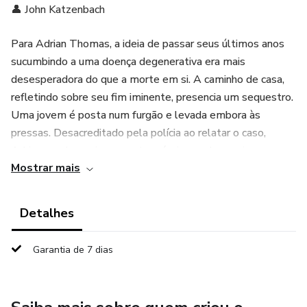
👤 John Katzenbach
Para Adrian Thomas, a ideia de passar seus últimos anos
sucumbindo a uma doença degenerativa era mais
desesperadora do que a morte em si. A caminho de casa,
refletindo sobre seu fim iminente, presencia um sequestro.
Uma jovem é posta num furgão e levada embora às
pressas. Desacreditado pela polícia ao relatar o caso,
Adrian resolve agir por conta própria… e ele precisa ser
Mostrar mais
rápido, antes que não reste mais tempo. Em algum lugar
obscuro, Jennifer Riggins é mantida prisioneira por um casal
que mantém o site “E o que vem depois?”, no qual os
Detalhes
usuários podem decidir sobre o destino das vítimas.
Jennifer é submetida ao sadismo deles, e sua angústia é
Garantia de 7 dias
transmitida ao vivo para o deleite de milhares de mórbidos
espectadores. A única esperança para esta jovem que
apenas começou a viver reside nesse homem cuja vida se