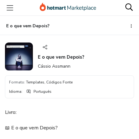
Ir
Ir
Ir
para
para
para
o
o
o
conteúdo
pagamento
rodapé
E o que vem Depois?
principal
E o que vem Depois?
Cássio Assmann
Formato
:
Templates, Códigos Fonte
Idioma
:
Português
Livro:
📖 E o que vem Depois?