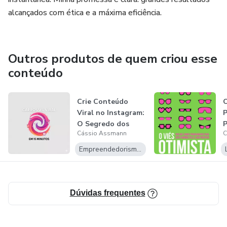
alcançados com ética e a máxima eficiência.
Outros produtos de quem criou esse
conteúdo
Crie Conteúdo
O
Viral no Instagram:
O Segredo dos
P
Cássio Assmann
C
Carrosséis
V
Empreendedorismo Digital
Dúvidas frequentes