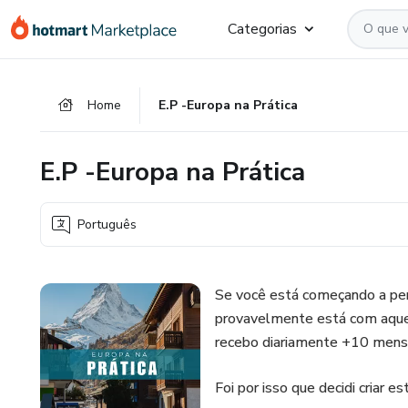
Ir
Ir
Ir
Categorias
para
para
para
o
o
o
conteúdo
pagamento
rodapé
Home
E.P -Europa na Prática
principal
E.P -Europa na Prática
Português
Se você está começando a pens
provavelmente está com aque
recebo diariamente +10 mens
Foi por isso que decidi criar 