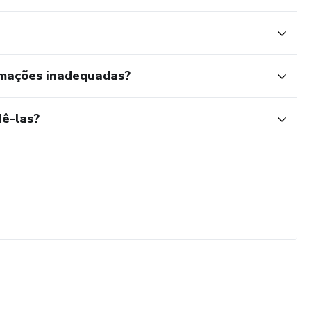
rmações inadequadas?
ê-las?