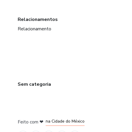
Relacionamentos
Relacionamento
Sem categoria
em Bogotá
em Amsterdam
em Madrid
na Cidade do México
Feito com
❤
em Belo Horizonte