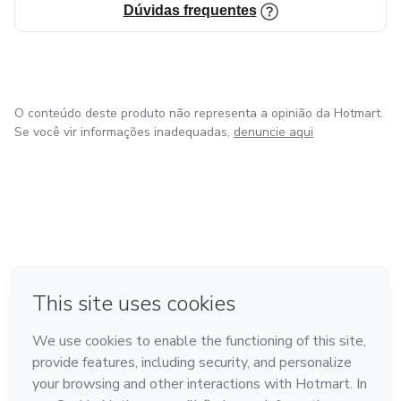
Dúvidas frequentes
O conteúdo deste produto não representa a opinião da Hotmart.
Se você vir informações inadequadas,
denuncie aqui
em Amsterdam
em Madrid
em Bogotá
Feito com
❤
em Belo Horizonte
na Cidade do México