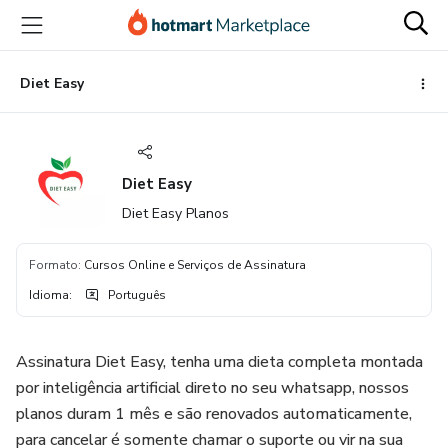
Ir
Ir
Ir
para
para
para
o
o
o
conteúdo
pagamento
rodapé
Diet Easy
principal
Diet Easy
Diet Easy Planos
Formato
:
Cursos Online e Serviços de Assinatura
Idioma
:
Português
Assinatura Diet Easy, tenha uma dieta completa montada
por inteligência artificial direto no seu whatsapp, nossos
planos duram 1 mês e são renovados automaticamente,
para cancelar é somente chamar o suporte ou vir na sua