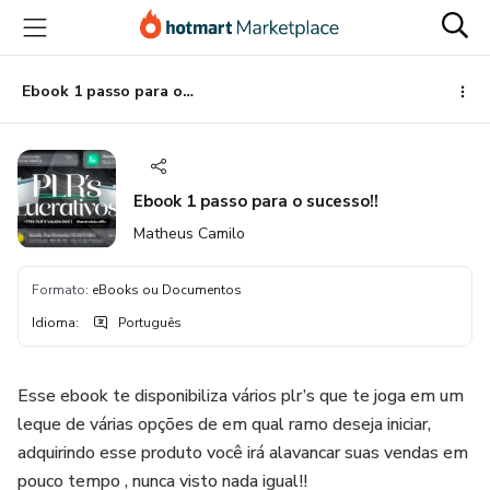
Ir
Ir
Ir
para
para
para
o
o
o
conteúdo
pagamento
rodapé
Ebook 1 passo para o sucesso!!
principal
Ebook 1 passo para o sucesso!!
Matheus Camilo
Formato
:
eBooks ou Documentos
Idioma
:
Português
Esse ebook te disponibiliza vários plr’s que te joga em um
leque de várias opções de em qual ramo deseja iniciar,
adquirindo esse produto você irá alavancar suas vendas em
pouco tempo , nunca visto nada igual!!