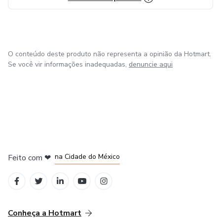
O conteúdo deste produto não representa a opinião da Hotmart.
Se você vir informações inadequadas,
denuncie aqui
em Bogotá
em Amsterdam
em Madrid
na Cidade do México
Feito com
❤
em Belo Horizonte
Conheça a Hotmart