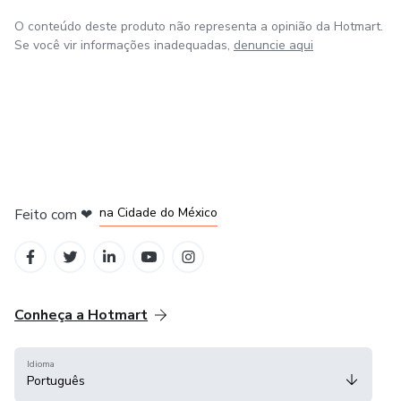
meu trabalho aqui na Hotmart.
O conteúdo deste produto não representa a opinião da Hotmart.
Se você vir informações inadequadas,
denuncie aqui
em Bogotá
em Amsterdam
em Madrid
na Cidade do México
Feito com
❤
em Belo Horizonte
Conheça a Hotmart
Idioma
Português