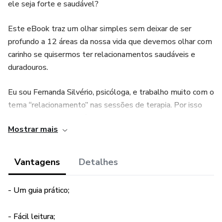
ele seja forte e saudável?
Este eBook traz um olhar simples sem deixar de ser
profundo a 12 áreas da nossa vida que devemos olhar com
carinho se quisermos ter relacionamentos saudáveis e
duradouros.
Eu sou Fernanda Silvério, psicóloga, e trabalho muito com o
tema “relacionamento” nas sessões de terapia. Por isso
resolvi dividir com vocês um pouquinho do meu trabalho
Mostrar mais
aqui nesse e-book.
Vantagens
Detalhes
- Um guia prático;
- Fácil leitura;