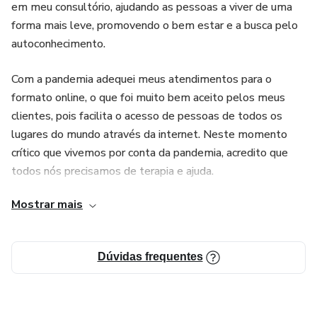
em meu consultório, ajudando as pessoas a viver de uma
forma mais leve, promovendo o bem estar e a busca pelo
autoconhecimento.
Com a pandemia adequei meus atendimentos para o
formato online, o que foi muito bem aceito pelos meus
clientes, pois facilita o acesso de pessoas de todos os
lugares do mundo através da internet. Neste momento
crítico que vivemos por conta da pandemia, acredito que
todos nós precisamos de terapia e ajuda.
Mostrar mais
Tenho um perfil no Instagram que falo de tudo um pouco,
com frases leves e que promovem o autoconhecimento e
crescimento pessoal. A aceitação foi tanta que
Dúvidas frequentes
rapidamente atingi os 20K seguidores, com muita interação
e compartilhamentos.
E foi por isso resolvi dividir com vocês um pouquinho do