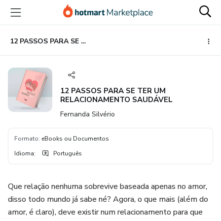
Ir
Ir
Ir
para
para
para
o
o
o
conteúdo
pagamento
rodapé
12 PASSOS PARA SE TER UM RELACIONAMENTO SAUDÁVEL
principal
12 PASSOS PARA SE TER UM
RELACIONAMENTO SAUDÁVEL
Fernanda Silvério
Formato
:
eBooks ou Documentos
Idioma
:
Português
Que relação nenhuma sobrevive baseada apenas no amor,
disso todo mundo já sabe né? Agora, o que mais (além do
amor, é claro), deve existir num relacionamento para que