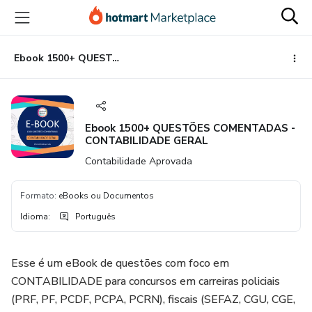
Ir
Ir
Ir
para
para
para
o
o
o
conteúdo
pagamento
rodapé
Ebook 1500+ QUESTÕES COMENTADAS - CONTABILIDADE GERAL
principal
Ebook 1500+ QUESTÕES COMENTADAS -
CONTABILIDADE GERAL
Contabilidade Aprovada
Formato
:
eBooks ou Documentos
Idioma
:
Português
Esse é um eBook de questões com foco em
CONTABILIDADE para concursos em carreiras policiais
(PRF, PF, PCDF, PCPA, PCRN), fiscais (SEFAZ, CGU, CGE,