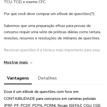
TCU, TCE) e exame CFC.
Por que você deve comprar um eBook de questões(?):
Sabemos que uma preparação eficaz para provas de
concurso requer uma série de práticas diárias como leitura,
revisões, resumos e resoluções de milhares de questões.
Resolver questões é a técnica mais importante para uma
preparação com qualidade. Nada melhor que chegar na
Mostrar mais
prova conhecendo a banca e se deparar com questões
similares as que você já resolveu anteriormente.
Vantagens
Detalhes
É necessário que você resolva o MÁXIMO de questões
que puder e que dê preferência às questões comentadas,
Esse é um eBook de questões com foco em
pois através dos comentários será possível que vocês
CONTABILIDADE para concursos em carreiras policiais
identifiquem os erros e melhorem o desempenho.
(PRF, PF, PCDF, PCPA, PCRN), fiscais (SEFAZ, CGU, CGE,