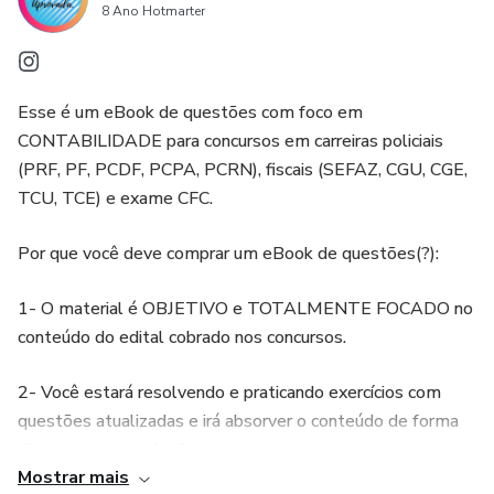
8 Ano Hotmarter
identifiquem os erros e melhorem o desempenho.
- PRONUNCIAMENTOS CONTÁBEIS:
No Ebook você encontrará mais de 1500 questões de
• Estrutura conceitual
concursos comentadas e organizadas de acordo com o
Esse é um eBook de questões com foco em
CONTABILIDADE para concursos em carreiras policiais
tema.
• Redução ao valor recuperável
(PRF, PF, PCDF, PCPA, PCRN), fiscais (SEFAZ, CGU, CGE,
TCU, TCE) e exame CFC.
O material é composto por mais de 1200 páginas de
• Intangível
conteúdo.
Por que você deve comprar um eBook de questões(?):
• DVA
- NOÇÕES INTRODUTÓRIAS:
1- O material é OBJETIVO e TOTALMENTE FOCADO no
• Ajuste ao valor presente
conteúdo do edital cobrado nos concursos.
• Conceitos contábeis
• Estoques
2- Você estará resolvendo e praticando exercícios com
• Princípios contábeis
questões atualizadas e irá absorver o conteúdo de forma
• Imobilizado
direta e sem enrolação.
• Fatos contábeis
Mostrar mais