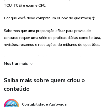
No Ebook você encontrará mais de 1500 questões de
TCU, TCE) e exame CFC.
concursos comentadas e organizadas de acordo com o
tema.
Por que você deve comprar um eBook de questões(?):
O material é composto por mais de 1200 páginas de
Sabemos que uma preparação eficaz para provas de
conteúdo.
concurso requer uma série de práticas diárias como leitura,
revisões, resumos e resoluções de milhares de questões.
- NOÇÕES INTRODUTÓRIAS:
Resolver questões é a técnica mais importante para uma
• Conceitos contábeis
Mostrar mais
preparação com qualidade. Nada melhor que chegar na
• Princípios contábeis
prova conhecendo a banca e se deparar com questões
similares as que você já resolveu anteriormente.
Saiba mais sobre quem criou o
• Fatos contábeis
conteúdo
É necessário que você resolva o MÁXIMO de questões
• Escrituração e lançamentos
que puder e que dê preferência às questões comentadas,
Contabilidade Aprovada
pois através dos comentários será possível que vocês
• Balanço Patrimonial