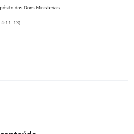
ósito dos Dons Ministeriais
s 4:11-13)
es dons à Igreja
madurecimento espiritual dos santos
os Dons e a Unidade no Corpo de Cristo
dom (apóstolo, profeta, evangelista,
harmonia
e honrar as diferenças ministeriais