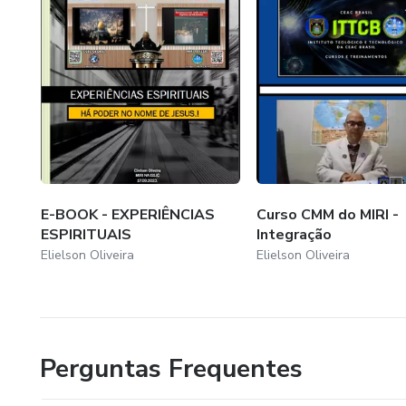
• Como identificar, ativar e 
ministeriais
• O papel da liderança no a
• Evitando abusos e promoven
E-BOOK - EXPERIÊNCIAS
Curso CMM do MIRI -
ESPIRITUAIS
Integração
Elielson Oliveira
Elielson Oliveira
Perguntas Frequentes