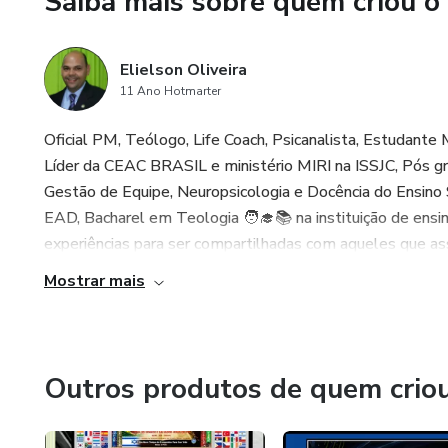
Saiba mais sobre quem criou o
CAPÍTULO 3. O Dom Apostólic
Elielson Oliveira
• Características de um apóst
11 Ano Hotmarter
• A missão de estabelecer fu
Oficial PM, Teólogo, Life Coach, Psicanalista, Estudante
Líder da CEAC BRASIL e ministério MIRI na ISSJC, Pós g
• Desafios e responsabilidade
Gestão de Equipe, Neuropsicologia e Docência do Ensino 
EAD, Bacharel em Teologia 🧑‍🎓📚 na instituição de ensin
CAPÍTULO 4. O Dom Profético
experiências para ser compartilhadas com aqueles que ass
• A natureza e o propósito d
Mostrar mais
• Discernimento entre o dom e
• A importância da maturidade
Outros produtos de quem crio
CAPÍTULO 5. Desenvolvendo os