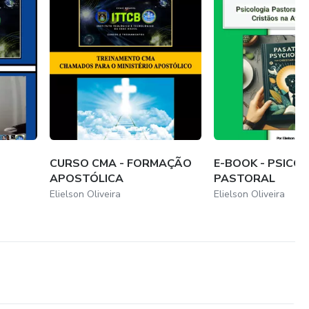
discipular pessoas com chamados
companhamento desses dons
do uma cultura de serviço e humildade
CURSO CMA - FORMAÇÃO
E-BOOK - PSICO
APOSTÓLICA
PASTORAL
Elielson Oliveira
Elielson Oliveira