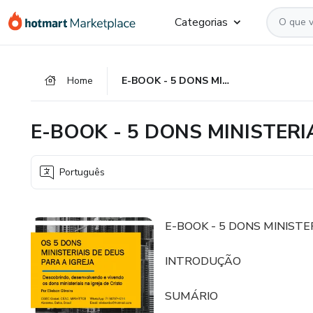
Ir
Ir
Ir
Categorias
para
para
para
o
o
o
conteúdo
pagamento
rodapé
Home
E-BOOK - 5 DONS MINISTERIAIS PARA A IGREJA
principal
E-BOOK - 5 DONS MINISTERI
Português
E-BOOK - 5 DONS MINISTE
INTRODUÇÃO
SUMÁRIO