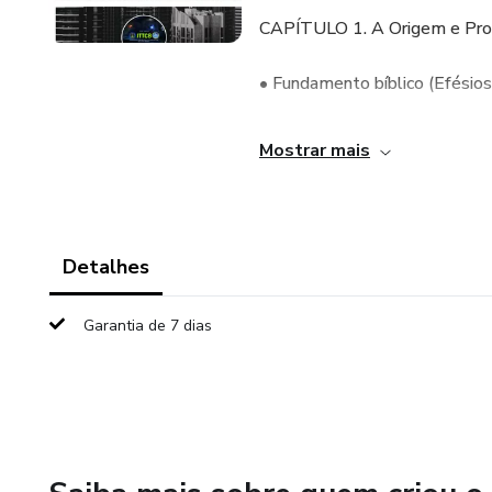
CAPÍTULO 1. A Origem e Prop
• Fundamento bíblico (Efésio
• Por que Cristo concedeu ess
Mostrar mais
• A edificação do Corpo e o a
CAPÍTULO 2. A Diversidade d
Detalhes
• A função específica de cada 
Garantia de 7 dias
pastor e mestre)
• Como trabalham juntos em 
• A importância de reconhecer 