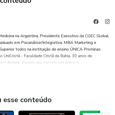
 conteúdo
o: Chamado para Expandir Fronteiras
olo hoje
ndamentos e abrir novos caminhos
 Medicina na Argentina, Presidente Executivo da CGEC Global,
raduado em Psicanálise/Integrativa, MBA Marketing e
s de um ministério apostólico
Superior todos na instituição de ensino ÚNICA Prominas
o UniCristã - Faculdade Cristã da Bahia, 30 anos de
: Voz de Deus para a Geração
im desejar. Espero seu contato em breve n...
a profecia no Novo Testamento
 o ofício profético
 e do caráter no exercício desse dom
u esse conteúdo
 Dons Ministeriais no Contexto da Igreja