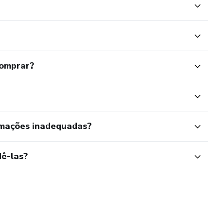
comprar?
rmações inadequadas?
ê-las?