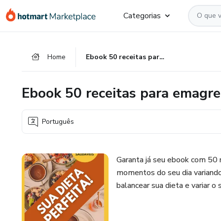
Ir
Ir
Ir
Categorias
para
para
para
o
o
o
conteúdo
pagamento
rodapé
Home
Ebook 50 receitas para emagrecer
principal
Ebook 50 receitas para emagre
Português
Garanta já seu ebook com 50 r
momentos do seu dia variando 
balancear sua dieta e variar o