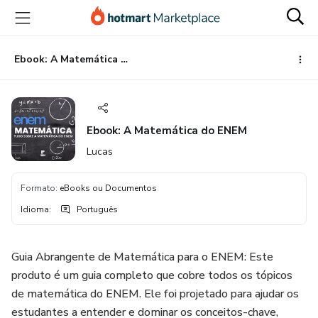
Ir
Ir
Ir
para
para
para
o
o
o
conteúdo
pagamento
rodapé
Ebook: A Matemática do ENEM
principal
Ebook: A Matemática do ENEM
Lucas
Formato
:
eBooks ou Documentos
Idioma
:
Português
Guia Abrangente de Matemática para o ENEM: Este
produto é um guia completo que cobre todos os tópicos
de matemática do ENEM. Ele foi projetado para ajudar os
estudantes a entender e dominar os conceitos-chave,