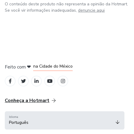
O conteúdo deste produto não representa a opinião da Hotmart.
Se você vir informações inadequadas,
denuncie aqui
em Bogotá
em Amsterdam
em Madrid
na Cidade do México
Feito com
❤
em Belo Horizonte
Conheça a Hotmart
Idioma
Português