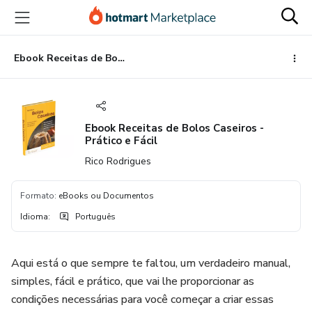
Ir
Ir
Ir
para
para
para
o
o
o
conteúdo
pagamento
rodapé
Ebook Receitas de Bolos Caseiros - Prático e Fácil
principal
Ebook Receitas de Bolos Caseiros -
Prático e Fácil
Rico Rodrigues
Formato
:
eBooks ou Documentos
Idioma
:
Português
Aqui está o que sempre te faltou, um verdadeiro manual,
simples, fácil e prático, que vai lhe proporcionar as
condições necessárias para você começar a criar essas