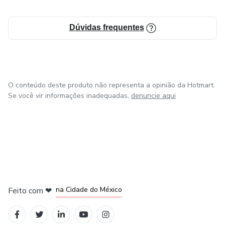
Dúvidas frequentes
O conteúdo deste produto não representa a opinião da Hotmart.
Se você vir informações inadequadas,
denuncie aqui
em Bogotá
em Amsterdam
em Madrid
na Cidade do México
Feito com
❤
em Belo Horizonte