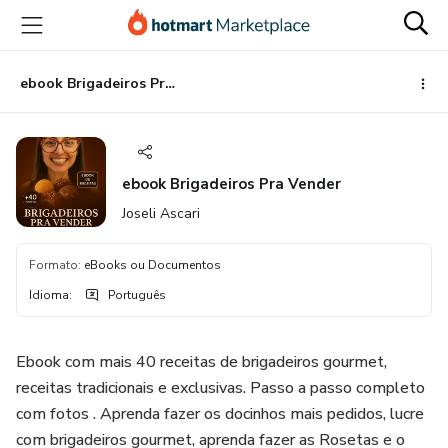
Ir
Ir
Ir
para
para
para
o
o
o
conteúdo
pagamento
rodapé
ebook Brigadeiros Pra Vender
principal
ebook Brigadeiros Pra Vender
Joseli Ascari
Formato
:
eBooks ou Documentos
Idioma
:
Português
Ebook com mais 40 receitas de brigadeiros gourmet,
receitas tradicionais e exclusivas. Passo a passo completo
com fotos . Aprenda fazer os docinhos mais pedidos, lucre
com brigadeiros gourmet, aprenda fazer as Rosetas e o