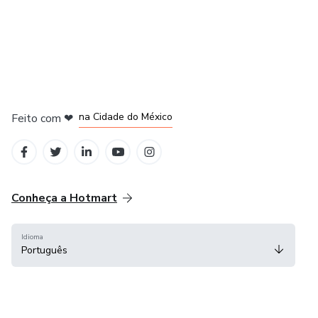
em Bogotá
em Amsterdam
em Madrid
na Cidade do México
Feito com
❤
em Belo Horizonte
Conheça a Hotmart
Idioma
Português