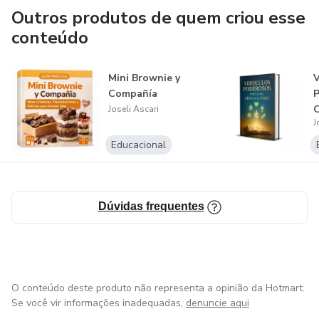
Outros produtos de quem criou esse
conteúdo
Mini Brownie y
V
Compañía
P
C
Joseli Ascari
J
V
Educacional
Dúvidas frequentes
O conteúdo deste produto não representa a opinião da Hotmart.
Se você vir informações inadequadas,
denuncie aqui