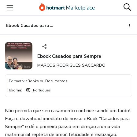
Ir
Ir
Ir
para
para
para
o
o
o
conteúdo
pagamento
rodapé
Ebook Casados para Sempre
principal
Ebook Casados para Sempre
MARCOS RODRIGUES SACCARDO
Formato
:
eBooks ou Documentos
Idioma
:
Português
Não permita que seu casamento continue sendo um fardo!
Faça o download imediato do nosso eBook "Casados para
Sempre" e dê o primeiro passo em direção a uma vida
matrimonial repleta de amor, felicidade e realização.