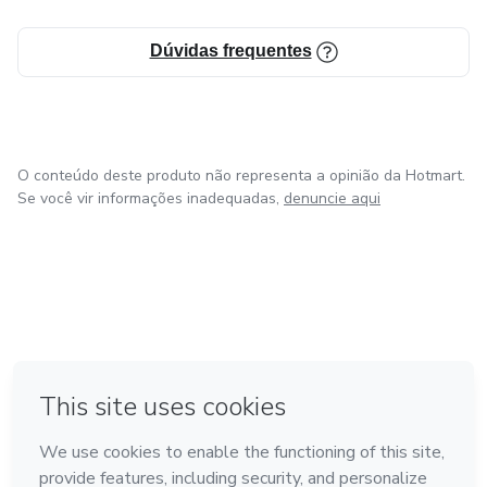
Dúvidas frequentes
O conteúdo deste produto não representa a opinião da Hotmart.
Se você vir informações inadequadas,
denuncie aqui
em Amsterdam
em Madrid
em Bogotá
Feito com
❤
em Belo Horizonte
na Cidade do México