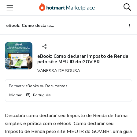
Ir
Ir
Ir
para
para
para
o
o
o
conteúdo
pagamento
rodapé
eBook: Como declarar Imposto de Renda pelo site MEU IR do GOV.BR
principal
eBook: Como declarar Imposto de Renda
pelo site MEU IR do GOV.BR
VANESSA DE SOUSA
Formato
:
eBooks ou Documentos
Idioma
:
Português
Descubra como declarar seu Imposto de Renda de forma
simples e prática com o eBook 'Como declarar seu
Imposto de Renda pelo site MEU IR do GOV.BR', uma guia