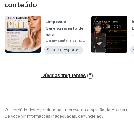
conteúdo
terapias.)
Suporte Online pós curso pelas redes sociais e telegram
Limpeza e
I
Gerenciamento de
E
ou whattsapp.
pele
tuanny santana sampaio
Seja bem vindo a nova Era da Estética
Saúde e Esportes
Dúvidas frequentes
O conteúdo deste produto não representa a opinião da Hotmart.
Se você vir informações inadequadas,
denuncie aqui