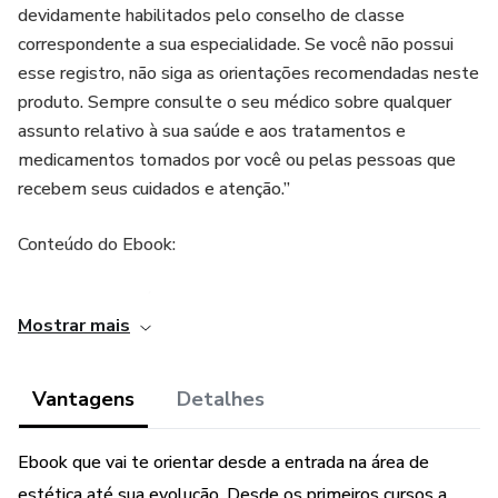
devidamente habilitados pelo conselho de classe
correspondente a sua especialidade. Se você não possui
esse registro, não siga as orientações recomendadas neste
produto. Sempre consulte o seu médico sobre qualquer
assunto relativo à sua saúde e aos tratamentos e
medicamentos tomados por você ou pelas pessoas que
recebem seus cuidados e atenção.”
Conteúdo do Ebook:
Quero entrar na área, vale a pena?
Mostrar mais
Minha História
Vantagens
Detalhes
Como começar na área
Ebook que vai te orientar desde a entrada na área de
Atendimento Domiciliar
estética até sua evolução. Desde os primeiros cursos a