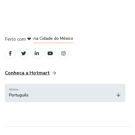
em Bogotá
em Amsterdam
em Madrid
na Cidade do México
Feito com
❤
em Belo Horizonte
Conheça a Hotmart
Idioma
Português