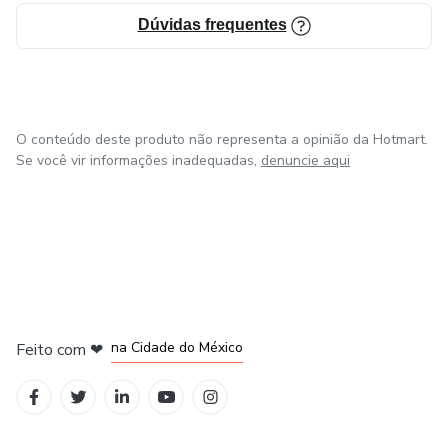
Dúvidas frequentes
O conteúdo deste produto não representa a opinião da Hotmart.
Se você vir informações inadequadas,
denuncie aqui
em Bogotá
em Amsterdam
em Madrid
na Cidade do México
Feito com
❤
em Belo Horizonte