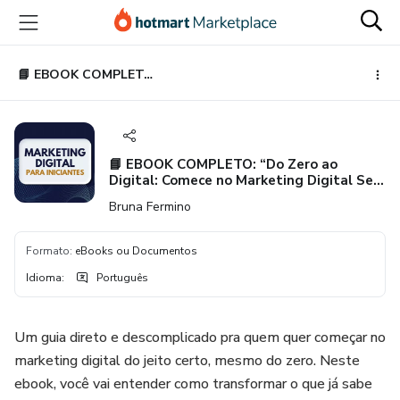
Ir
Ir
Ir
para
para
para
o
o
o
conteúdo
pagamento
rodapé
📘 EBOOK COMPLETO: “Do Zero ao Digital: Comece no Marketing Digital Sem Complicação”
principal
📘 EBOOK COMPLETO: “Do Zero ao
Digital: Comece no Marketing Digital Sem
Complicação”
Bruna Fermino
Formato
:
eBooks ou Documentos
Idioma
:
Português
Um guia direto e descomplicado pra quem quer começar no
marketing digital do jeito certo, mesmo do zero. Neste
ebook, você vai entender como transformar o que já sabe