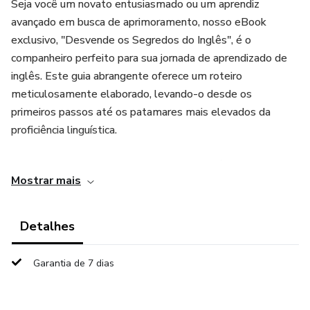
Seja você um novato entusiasmado ou um aprendiz
avançado em busca de aprimoramento, nosso eBook
exclusivo, "Desvende os Segredos do Inglês", é o
companheiro perfeito para sua jornada de aprendizado de
inglês. Este guia abrangente oferece um roteiro
meticulosamente elaborado, levando-o desde os
primeiros passos até os patamares mais elevados da
proficiência linguística.
Metodologias Inovadoras para Todos os Níveis de
Mostrar mais
Aprendizado:
Abordagem Comunicativa:
Detalhes
Nossa metodologia prioriza a comunicação desde o início.
Garantia de 7 dias
Abandonamos a abordagem tradicional centrada na
gramática, optando por uma imersão gradual em situações
do cotidiano. Aprenderá a língua não apenas como uma