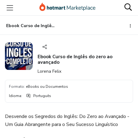
Ir
Ir
Ir
para
para
para
o
o
o
conteúdo
pagamento
rodapé
Ebook Curso de Inglês do zero ao avançado
principal
Ebook Curso de Inglês do zero ao
avançado
Lorena Felix
Formato
:
eBooks ou Documentos
Idioma
:
Português
Desvende os Segredos do Inglês: Do Zero ao Avançado -
Um Guia Abrangente para o Seu Sucesso Linguístico