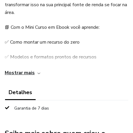
transformar isso na sua principal fonte de renda se focar na
área.
📘 Com o Mini Curso em Ebook você aprende:
✅ Como montar um recurso do zero
✅ Modelos e formatos prontos de recursos
✅ Conhecimento sobre o CTB (Código de Trânsito
Mostrar mais
Brasileiro)
Detalhes
✅ Recursos prontos para editar e usar
Garantia de 7 dias
✅ Conteúdo focado em Lei Seca
✅ Jurisprudências de recursos bem-sucedidos