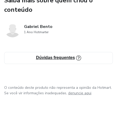
Saiba mais sobre quem criou o
📦 O arquivo é enviado compactado (.zip) devido ao
conteúdo
tamanho e às restrições da Hotmart.
📲 Após a compra, entre em contato para receber o
Gabriel Bento
produto:
1 Ano Hotmarter
📞 (35) 92002-3581
📧 via e-mail
Dúvidas frequentes
🔥 Ideal para quem quer economizar com multas ou
começar a trabalhar com recursos de trânsito.
O conteúdo deste produto não representa a opinião da Hotmart.
Se você vir informações inadequadas,
denuncie aqui