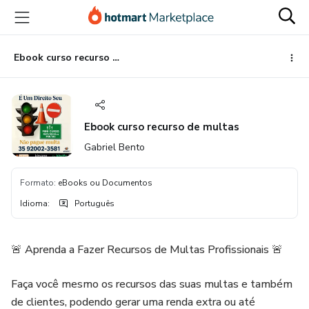
Ir
Ir
Ir
para
para
para
o
o
o
conteúdo
pagamento
rodapé
Ebook curso recurso de multas
principal
Ebook curso recurso de multas
Gabriel Bento
Formato
:
eBooks ou Documentos
Idioma
:
Português
🚨 Aprenda a Fazer Recursos de Multas Profissionais 🚨
Faça você mesmo os recursos das suas multas e também
de clientes, podendo gerar uma renda extra ou até