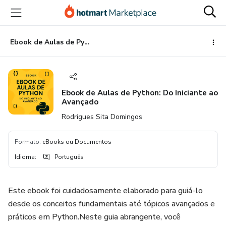
Ir
Ir
Ir
para
para
para
o
o
o
conteúdo
pagamento
rodapé
Ebook de Aulas de Python: Do Iniciante ao Avançado
principal
Ebook de Aulas de Python: Do Iniciante ao
Avançado
Rodrigues Sita Domingos
Formato
:
eBooks ou Documentos
Idioma
:
Português
Este ebook foi cuidadosamente elaborado para guiá-lo
desde os conceitos fundamentais até tópicos avançados e
práticos em Python.Neste guia abrangente, você