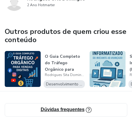
2 Ano Hotmarter
Outros produtos de quem criou esse
conteúdo
O Guia Completo
S
do Tráfego
I
Orgânico para
(
Rodrigues Sita Domingos
Vendas Digitais
A
Desenvolvimento Pessoal
Dúvidas frequentes