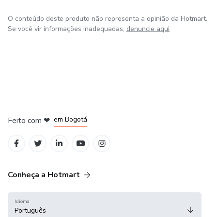
O conteúdo deste produto não representa a opinião da Hotmart.
Se você vir informações inadequadas,
denuncie aqui
em Amsterdam
em Madrid
em Bogotá
Feito com
❤
em Belo Horizonte
na Cidade do México
Conheça a Hotmart
Idioma
Português