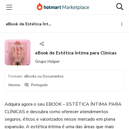
Ir
Ir
Ir
para
para
para
o
o
o
conteúdo
pagamento
rodapé
eBook de Estética Íntima para Clínicas
principal
eBook de Estética Íntima para Clínicas
Grupo Holper
Formato
:
eBooks ou Documentos
Idioma
:
Português
Adquira agora o seu EBOOK – ESTÉTICA ÍNTIMA PARA
CLÍNICAS e descubra como oferecer atendimentos
seguros, éticos e valorizados nesse mercado em plena
expansão. A estética íntima é uma das áreas que mais