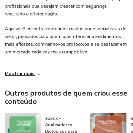
profissionais que desejam crescer com segurança,
resultado e diferenciação.
Aqui você encontra conteúdos criados por especialistas do
setor, pensados para quem quer oferecer atendimentos
mais eficazes, dominar novos protocolos e se destacar em
um mercado cada vez mais competitivo.
Seja bem-vinda(o) ao universo Holper Education – onde
Mostrar mais
conhecimento impulsiona resultados.
Outros produtos de quem criou esse
conteúdo
eBook -
e
Analisadores
R
Biológicos para
p