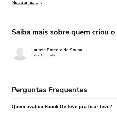
e emocional possa se beneficiar do ebook, sem sentir dif
Mostrar mais
3. Aplicabilidade prática: Além de fornecer informações
emocional, o ebook também oferece dicas e sugestões práti
Saiba mais sobre quem criou o
simples e eficazes, que podem ser facilmente incorporados 
aprendeu. Isso torna o ebook não apenas informativo, ma
realmente coloquem em prática as estratégias e técnica
Larissa Portela de Sousa
8 Ano Hotmarter
Perguntas Frequentes
Quem avaliou Ebook De leve pra ficar leve?