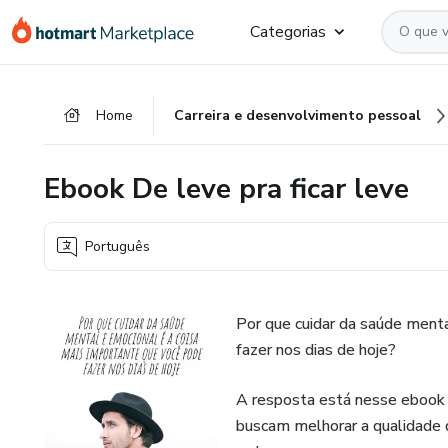
Ir
Ir
Ir
Categorias
para
para
para
o
o
o
conteúdo
pagamento
rodapé
Home
Carreira e desenvolvimento pessoal
principal
Ebook De leve pra ficar leve
Português
Por que cuidar da saúde ment
fazer nos dias de hoje?
A resposta está nesse ebook 
buscam melhorar a qualidade