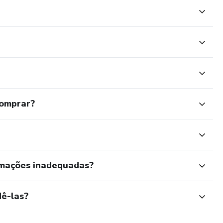
comprar?
rmações inadequadas?
ê-las?