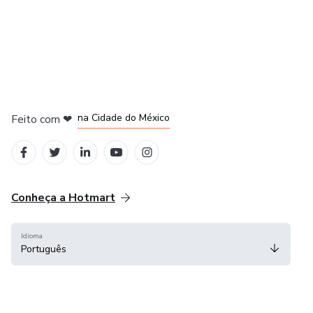
em Bogotá
em Amsterdam
em Madrid
na Cidade do México
Feito com
❤
em Belo Horizonte
Conheça a Hotmart
Idioma
Português