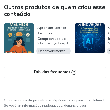
Outros produtos de quem criou esse
conteúdo
Aprender Melhor:
O
Técnicas
Comprovadas de
I
Vitor Santiago Gonçalves de Oliveira
Estudo e
A
Memorizaçã...
M
Desenvolvimento Pessoal
Dúvidas frequentes
O conteúdo deste produto não representa a opinião da Hotmart.
Se você vir informações inadequadas,
denuncie aqui