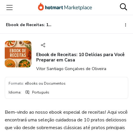
Ir
Ir
Ir
para
para
para
o
o
o
conteúdo
pagamento
rodapé
Ebook de Receitas: 10 Delícias para Você Preparar em Casa
principal
Ebook de Receitas: 10 Delícias para Você
Preparar em Casa
Vitor Santiago Gonçalves de Oliveira
Formato
:
eBooks ou Documentos
Idioma
:
Português
Bem-vindo ao nosso ebook especial de receitas! Aqui você
encontrará uma seleção cuidadosa de 10 pratos deliciosos
que vão desde sobremesas clássicas até pratos principais