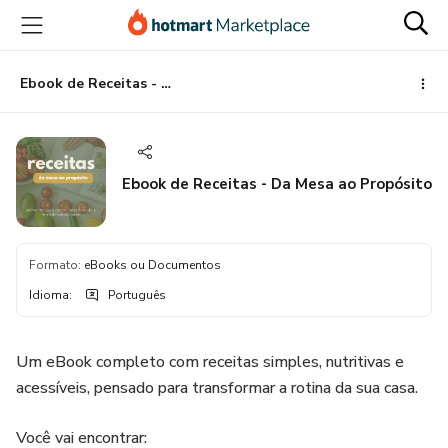
Ir
Ir
Ir
para
para
para
o
o
o
conteúdo
pagamento
rodapé
Ebook de Receitas - Da Mesa ao Propósito
principal
Ebook de Receitas - Da Mesa ao Propósito
Formato
:
eBooks ou Documentos
Idioma
:
Português
Um eBook completo com receitas simples, nutritivas e
acessíveis, pensado para transformar a rotina da sua casa.
Você vai encontrar: