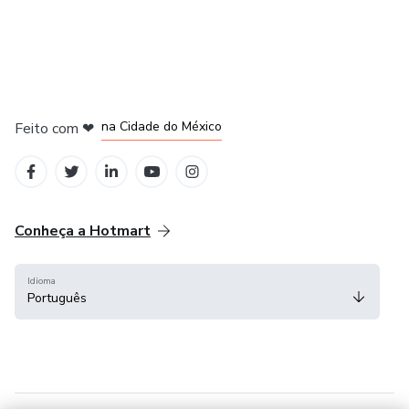
em Bogotá
em Amsterdam
em Madrid
na Cidade do México
Feito com
❤
em Belo Horizonte
Conheça a Hotmart
Idioma
Português