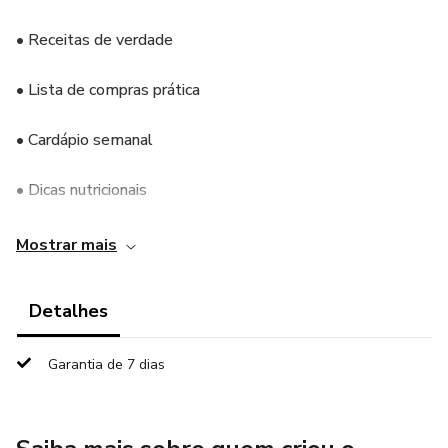
• Receitas de verdade
• Lista de compras prática
• Cardápio semanal
• Dicas nutricionais
• Devocionais bíblicos
Mostrar mais
Mais do que um livro de receitas, este é um guia para viver
Detalhes
a cozinha com propósito, saúde e presença de Deus.
Garantia de 7 dias